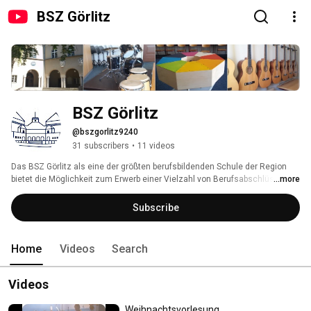
BSZ Görlitz
BSZ Görlitz
@bszgorlitz9240
31 subscribers
•
11 videos
Das BSZ Görlitz als eine der größten berufsbildenden Schule der Region 
bietet die Möglichkeit zum Erwerb einer Vielzahl von Berufsabschlüssen, 
...more
darunter auch soziale Berufe wie zum Beispiel Heilerziehungspfleger, 
Sozialassistent oder Erzieher. Die hier hochgeladenen Videos sollen den 
Subscribe
Schülern die Möglichkeit geben, ihre kreativen Produkte einer 
interessierten Öffentlichkeit zugänglich zu machen. 
Home
Videos
Search
Videos
Weihnachtsvorlesung