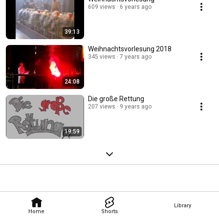
609 views
6 years ago
39:13
Weihnachtsvorlesung 2018
345 views
7 years ago
24:08
Die große Rettung
207 views
9 years ago
19:59
Library
Home
Shorts