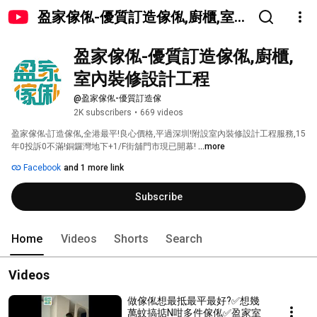
盈家傢俬-優質訂造傢俬,廚櫃,室內
裝修設計工程
盈家傢俬-優質訂造傢俬,廚櫃,
室內裝修設計工程
@盈家傢俬-優質訂造傢
2K subscribers
•
669 videos
盈家傢俬-訂造傢俬,全港最平!良心價格,平過深圳!附設室內裝修設計工程服務,15
年0投訴0不滿!銅鑼灣地下+1/F街舖門市現已開幕! 
...more
Facebook
and 1 more link
Subscribe
Home
Videos
Shorts
Search
Videos
做傢俬想最抵最平最好?✅想幾
萬蚊搞掂N咁多件傢俬✅盈家室