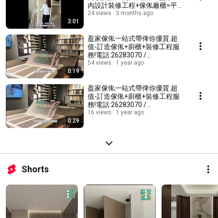
內設計裝修工程+傢俬廠櫃=平靚
正快好!🥰whatsapp9166 4953
24 views
3 months ago
3:01
電話: 2628 3070
盈家傢俬一站式帶俾你優質.超
值-訂造傢俬+廚櫃+裝修工程服
務!電話:26283070 /
whatsapp:91664953
54 views
1 year ago
0:19
盈家傢俬一站式帶俾你優質.超
值-訂造傢俬+廚櫃+裝修工程服
務!電話:26283070 /
whatsapp:91664953
16 views
1 year ago
0:29
Shorts