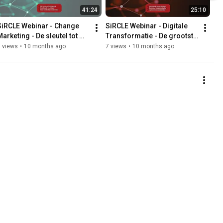
41:24
25:10
SiRCLE Webinar - Change 
SiRCLE Webinar - Digitale 
arketing - De sleutel tot 
Transformatie - De grootste 
succesvolle digitale 
misvattingen ontkracht
 views
•
10 months ago
7 views
•
10 months ago
transformatie