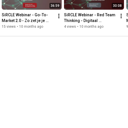
36:59
30:08
SiRCLE Webinar - Go-To-
SiRCLE Webinar - Red Team 
Market 2.0 - Zo zet je je 
Thinking - Digitaal 
M
digitale plan om in resultaat
transformeren met een 
15 views
•
10 months ago
4 views
•
10 months ago
9
ruggengraat