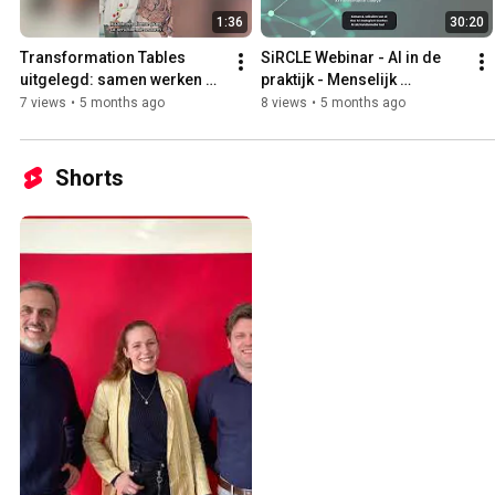
1:36
30:20
Transformation Tables 
SiRCLE Webinar - AI in de 
uitgelegd: samen werken 
praktijk - Menselijk 
aan échte transformatie
draagvlak als succesfactor 
7 views
•
5 months ago
8 views
•
5 months ago
bij AI-projecten
Shorts