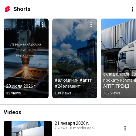
упаковку и доставку. 
Shorts
склад алюмінієв
#алюминий #аптт 
прокату компанії
20 июля 2026 г.
#24элемент
АПТТ ТРЕЙД 
#алюминий #апт
32 views
139 views
139 views
#алюминиевый
т
Videos
21 января 2026 г.
7 views
6 months ago