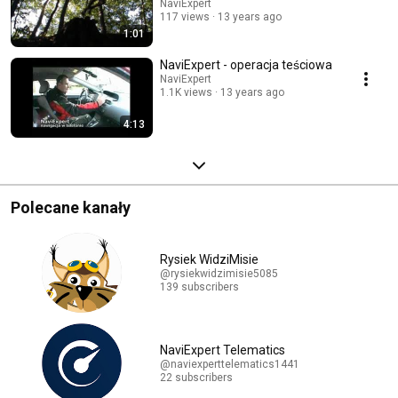
NaviExpert
117 views
13 years ago
1:01
NaviExpert - operacja teściowa
NaviExpert
1.1K views
13 years ago
4:13
Polecane kanały
Rysiek WidziMisie
@rysiekwidzimisie5085
139 subscribers
NaviExpert Telematics
@naviexperttelematics1441
22 subscribers