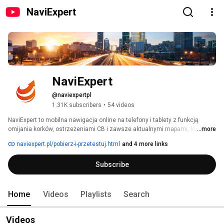
NaviExpert
NaviExpert
@naviexpertpl
1.31K subscribers
•
54 videos
NaviExpert to mobilna nawigacja online na telefony i tablety z funkcją 
omijania korków, ostrzeżeniami CB i zawsze aktualnymi mapami, która 
...more
niezawodnie doprowadzi Cię do celu. 
naviexpert.pl/pobierz-i-przetestuj.html
and 4 more links
Subscribe
Home
Videos
Playlists
Search
Videos