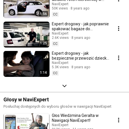
samochodzie?
NaviExpert
50K views
8 years ago
1:56
CC
Expert drogowy - jak poprawnie
spakować bagaże do
samochodu?
NaviExpert
2.6K views
8 years ago
1:25
CC
Expert drogowy - jak
bezpiecznie przewozić dziecko
w aucie?
NaviExpert
5.3K views
8 years ago
1:14
CC
Głosy w NaviExpert
Posłuchaj dostępnych do wyboru głosów w nawigacji NaviExpert
Głos Wiedźmina Geralta w
Nawigacji NaviExpert!
NaviExpert