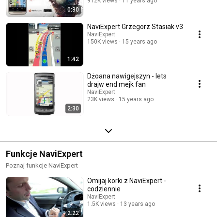
912K views
11 years ago
0:30
NaviExpert Grzegorz Stasiak v3
NaviExpert
150K views
15 years ago
1:42
Dżoana nawigejszyn - lets
drajw end mejk fan
NaviExpert
23K views
15 years ago
2:30
Funkcje NaviExpert
Poznaj funkcje NaviExpert
Omijaj korki z NaviExpert -
codziennie
NaviExpert
1.5K views
13 years ago
2:22