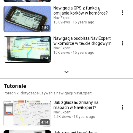
Nawigacja GPS z funkcją
omijania korków w komórce?
NaviExpert
13K views
15 years ago
2:59
Nawigacja osobista NaviExpert
w komórce w teście drogowym
NaviExpert
10K views
15 years ago
3:14
Tutoriale
Poradniki dotyczące używania nawigacji NaviExpert
Jak zgłaszać zmiany na
mapach w NaviExpert?
NaviExpert
2.5K views
13 years ago
4:14
Jak zmienić komórkę w