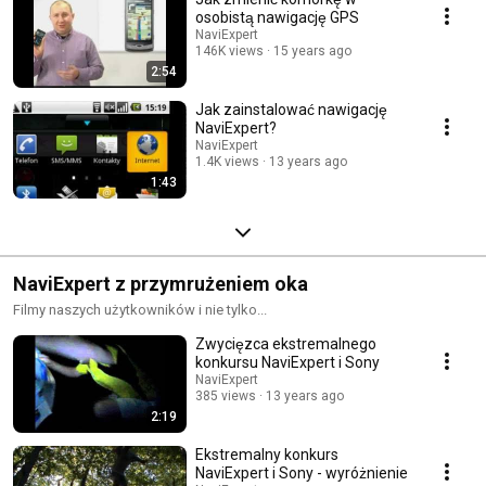
osobistą nawigację GPS
NaviExpert
146K views
15 years ago
2:54
Jak zainstalować nawigację
NaviExpert?
NaviExpert
1.4K views
13 years ago
1:43
NaviExpert z przymrużeniem oka
Filmy naszych użytkowników i nie tylko...
Zwycięzca ekstremalnego
konkursu NaviExpert i Sony
NaviExpert
385 views
13 years ago
2:19
Ekstremalny konkurs
NaviExpert i Sony - wyróżnienie