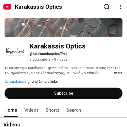
Karakassis Optics
Karakassis Optics
@karakassisoptics7941
6 subscribers
•
8 videos
Το κατάστημα Karakassis Optics από το 1928 προσφέρει στους πελάτες 
του προϊόντα εξαιρετικής ποιότητας, με μοναδικό επίπεδο 
...more
εξυπηρέτησης, σε ένα φιλικό περιβάλλον υψηλής αισθητικής 
karakassis.gr
and 2 more links
διαθέτοντας τεχνολογικά εξελιγμένο εξοπλισμό και ολοκληρωμένες 
συλλογές από τους μεγαλύτερους οίκους του εξωτερικού. 
Subscribe
Home
Videos
Shorts
Search
Videos