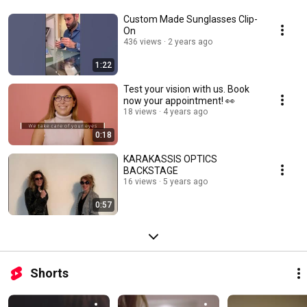
Custom Made Sunglasses Clip-
On
436 views
2 years ago
1:22
Test your vision with us. Book
now your appointment! 👀
18 views
4 years ago
0:18
KARAKASSIS OPTICS
BACKSTAGE
16 views
5 years ago
0:57
Shorts