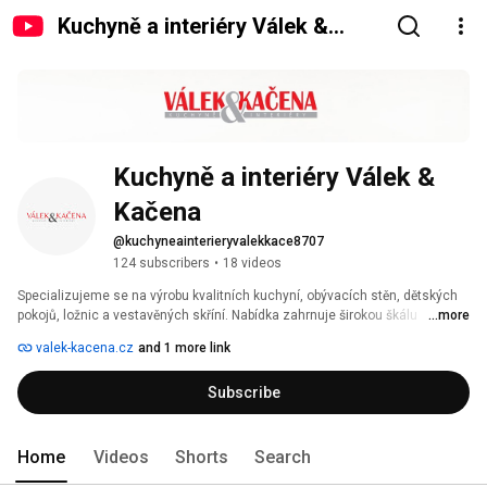
Kuchyně a interiéry Válek &
Kačena
Kuchyně a interiéry Válek & 
Kačena
@kuchyneainterieryvalekkace8707
124 subscribers
•
18 videos
Specializujeme se na výrobu kvalitních kuchyní, obývacích stěn, dětských 
pokojů, ložnic a vestavěných skříní. Nabídka zahrnuje širokou škálu 
...more
materiálů přes střední třídu až po luxusní provedení. Kvalitu našich kuchyní 
valek-kacena.cz
and 1 more link
poznáte nejen podle použitých materiálů a elegantního designu, ale 
především podle promyšleného uspořádání a nápaditých detailů. 
Subscribe
Home
Videos
Shorts
Search