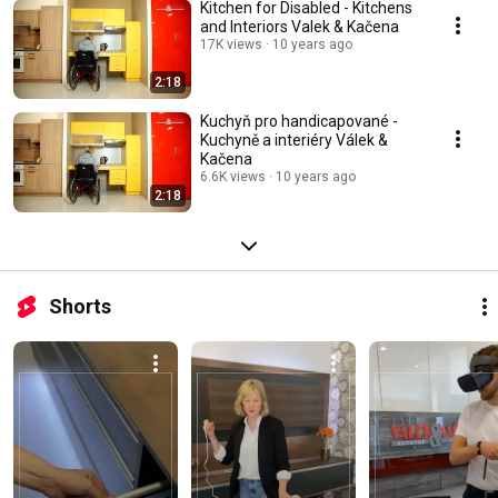
Kitchen for Disabled - Kitchens
and Interiors Valek & Kačena
17K views
10 years ago
2:18
Kuchyň pro handicapované -
Kuchyně a interiéry Válek &
Kačena
6.6K views
10 years ago
2:18
Shorts