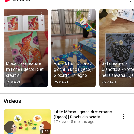
Mosaico - creature 
Puzz & Fish Color - 2 
Set creativo - 
mitiche (Djeco) | Set 
giochi in uno (Djeco) |  
Cianotipia - Notte
creativi
Giocattoli in legno
nella savana (Dje
| Set creativi
15 views
25 views
46 views
Videos
Little Mémo - gioco di memoria
(Djeco) | Giochi di società
17 views
5 months ago
1:39