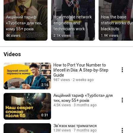
Акційний тариф 
How mobile network 
How the base 
«Турбота» для тих, 
engineers and 
station works dur
кому 55+ років
technicians work
blackouts
4K views
2.1K views
1.9K views
Videos
How to Port Your Number to
lifecell in Diia: A Step-by-Step
Guide
987 views
2 weeks ago
2:16
Акційний тариф «Турбота» для
тих, кому 55+ років
4.5K views
3 months ago
0:31
Зв'язок має триматися
13M views
7 months ago