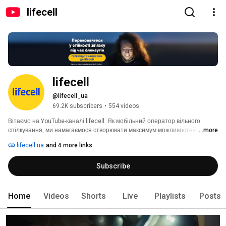
lifecell
lifecell
@lifecell_ua
69.2K subscribers
•
554 videos
Вітаємо на YouTube-каналі lifecell. Як мобільний оператор вільного 
спілкування, ми намагаємося створювати максимум можливостей для 
...more
комунікацій. І завжди можемо показати, як це втілюється у наших 
lifecell.ua
and 4 more links
пропозиціях! Дивіться на нашому каналі відео про акції, вигідні тарифи, 
корисні поради та інструкції щодо використання послуг. Підписуйтесь, 
Subscribe
щоб бути в курсі вигідних пропозицій, а також дізнавайтесь більше на 
lifecell.ua. 
Home
Videos
Shorts
Live
Playlists
Posts