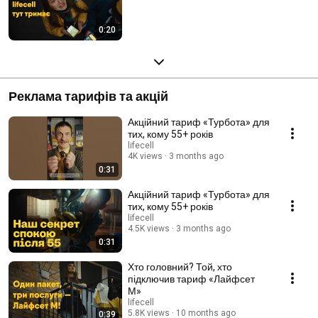
0:20
Реклама тарифів та акцій
Акційний тариф «Турбота» для
тих, кому 55+ років
lifecell
4K views
3 months ago
0:31
Акційний тариф «Турбота» для
тих, кому 55+ років
lifecell
4.5K views
3 months ago
0:31
Хто головний? Той, хто
підключив тариф «Лайфсет
М»
lifecell
5.8K views
10 months ago
0:39