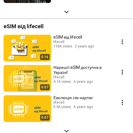
eSIM від lifecell
eSIM від lifecell
lifecell
156K views
2 years ago
0:16
Нарешті eSIM доступна в
Україні!
lifecell
4.1K views
6 years ago
0:07
Еволюція сім-картки
lifecell
5.5K views
6 years ago
0:07