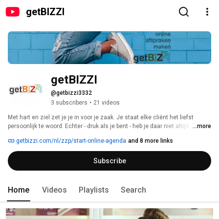
getBIZZI
getBIZZI
@getbizzi3332
3 subscribers
•
21 videos
Met hart en ziel zet je je in voor je zaak. Je staat elke cliënt het liefst 
persoonlijk te woord. Echter - druk als je bent - heb je daar niet altijd 
...more
gelegenheid voor. Daarom hebben wij een online agenda voor je 
getbizzi.com/nl/zzp/start-online-agenda
and 8 more links
ontwikkeld. 
Subscribe
Home
Videos
Playlists
Search