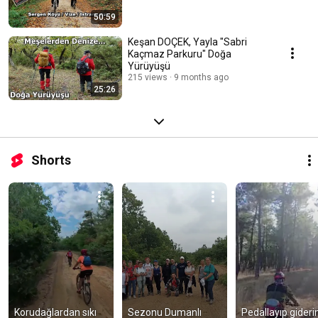
50:59
Keşan DOÇEK, Yayla "Sabri
Kaçmaz Parkuru" Doğa
Yürüyüşü
215 views
9 months ago
25:26
Shorts
Korudağlardan sıkı 
Sezonu Dumanlı 
Pedallayıp giderim