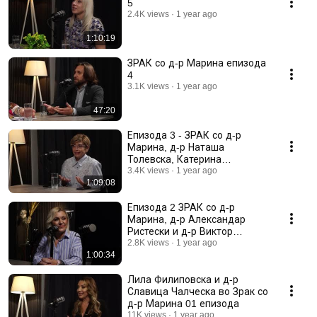
5
2.4K views
1 year ago
1:10:19
ЗРАК со д-р Марина епизода
4
3.1K views
1 year ago
47:20
Епизода 3 - ЗРАК со д-р
Марина, д-р Наташа
Толевска, Катерина
Цаневска
3.4K views
1 year ago
1:09:08
Епизода 2 ЗРАК со д-р
Марина, д-р Александар
Ристески и д-р Виктор
Станков
2.8K views
1 year ago
1:00:34
Лила Филиповска и д-р
Славица Чалческа во Зрак со
д-р Марина 01 епизода
11K views
1 year ago