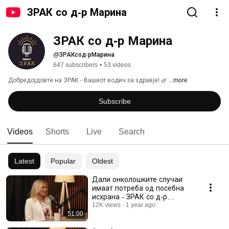
ЗРАК со д-р Марина
ЗРАК со д-р Марина
@ЗРАКсод-рМарина
647 subscribers
•
53 videos
Добредојдовте на ЗРАК - Вашиот водич за здравје! 🌿 
...more
Subscribe
Videos
Shorts
Live
Search
Latest
Popular
Oldest
Дали онколошките случаи
имаат потреба од посебна
исхрана - ЗРАК со д-р
Марина епизода 20
12K views
1 year ago
51:00