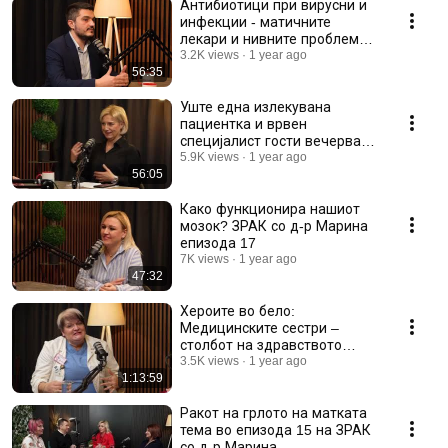
Антибиотици при вирусни и
инфекции - матичните
лекари и нивните проблеми
Епизода 19 ЗРАК
3.2K views
1 year ago
56:35
Уште една излекувана
пациентка и врвен
специјалист гости вечерва
во ЗРАК со д-р Марина
5.9K views
1 year ago
56:05
Како функционира нашиот
мозок? ЗРАК со д-р Марина
епизода 17
7K views
1 year ago
47:32
Хероите во бело:
Медицинските сестри –
столбот на здравството
епизода 16 ЗРАК со д-р
3.5K views
1 year ago
1:13:59
Марина
Ракот на грлото на матката
тема во епизода 15 на ЗРАК
со д-р Марина