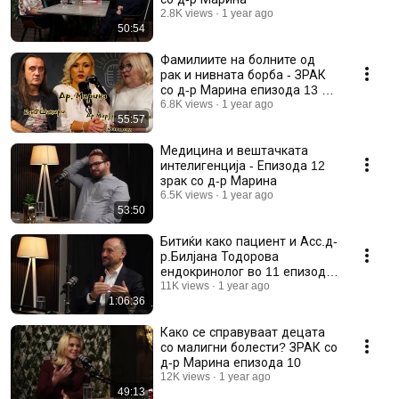
2.8K views
1 year ago
50:54
Фамилиите на болните од
рак и нивната борба - ЗРАК
со д-р Марина епизода 13 со
Бени и д-р Мирјана
6.8K views
1 year ago
55:57
Медицина и вештачката
интелигенција - Епизода 12
зрак со д-р Марина
6.5K views
1 year ago
53:50
Битиќи како пациент и Асс.д-
р.Билјана Тодорова
ендокринолог во 11 епизода
на ЗРАК со д-р Марина
11K views
1 year ago
1:06:36
Како се справуваат децата
со малигни болести? ЗРАК со
д-р Марина епизода 10
12K views
1 year ago
49:13