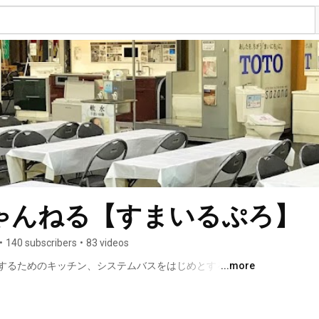
ゃんねる【すまいるぷろ】
•
140 subscribers
•
83 videos
するためのキッチン、システムバスをはじめとする住宅
...more
材、屋根材、エクステリアなどの住まいに関連する商品