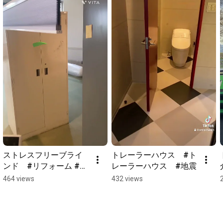
ストレスフリーブライ
トレーラーハウス　#ト
ンド　#リフォーム #ブ
レーラーハウス　#地震
ラインド #カーテン #ひ
464 views
432 views
とり暮らし #シンママ