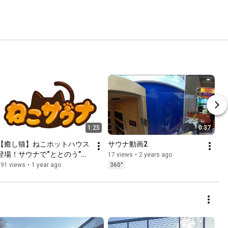
1:25
0:37
【癒し猫】ねこホットハウス
サウナ動画2
登場！サウナで“ととのう”猫
17 views
•
2 years ago
たちに癒される【ねこサウ
591 views
•
1 year ago
360°
ナ】【Cat Sauna】