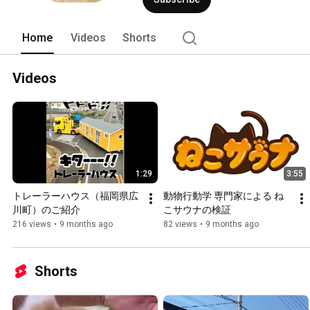
Home
Videos
Shorts
Videos
1:29
3:55
トレーラーハウス（福岡県広
動物行動学 専門家による ね
川町）のご紹介
こサウナの検証
216 views
•
9 months ago
82 views
•
9 months ago
Shorts