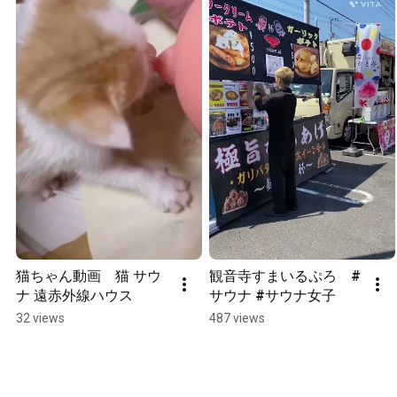
猫ちゃん動画　猫 サウ
観音寺すまいるぷろ　#
ナ 遠赤外線ハウス
サウナ #サウナ女子
32 views
487 views