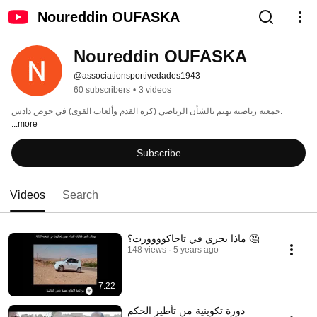
Noureddin OUFASKA
Noureddin OUFASKA
@associationsportivedades1943
60 subscribers
•
3 videos
جمعية رياضية تهتم بالشأن الرياضي (كرة القدم وألعاب القوى) في حوض دادس. 
...more
Subscribe
Videos
Search
ماذا يجري في تاحاكوووورت؟ 🤔
148 views
5 years ago
7:22
دورة تكوينية من تأطير الحكم