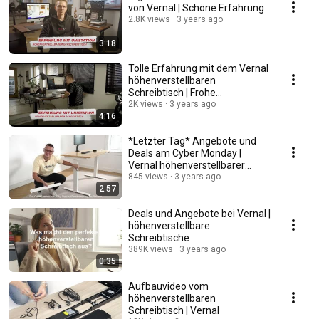
von Vernal | Schöne Erfahrung
2.8K views
3 years ago
3:18
Tolle Erfahrung mit dem Vernal
höhenverstellbaren
Schreibtisch | Frohe
Weihnachten!
2K views
3 years ago
4:16
*Letzter Tag* Angebote und
Deals am Cyber Monday |
Vernal höhenverstellbarer
Schreibtisch
845 views
3 years ago
2:57
Deals und Angebote bei Vernal |
höhenverstellbare
Schreibtische
389K views
3 years ago
0:35
Aufbauvideo vom
höhenverstellbaren
Schreibtisch | Vernal