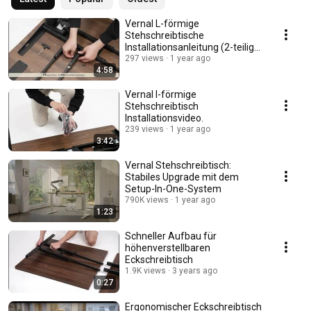
Vernal L-förmige
Stehschreibtische
Installationsanleitung (2-teilige
Tischplatte)
297 views
1 year ago
4:58
Vernal I-förmige
Stehschreibtisch
Installationsvideo.
239 views
1 year ago
3:42
Vernal Stehschreibtisch:
Stabiles Upgrade mit dem
Setup-In-One-System
790K views
1 year ago
1:23
Schneller Aufbau für
höhenverstellbaren
Eckschreibtisch
1.9K views
3 years ago
0:27
Ergonomischer Eckschreibtisch