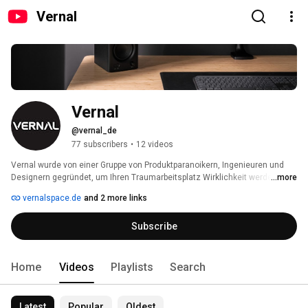
Vernal
Vernal
@vernal_de
77 subscribers
•
12 videos
Vernal wurde von einer Gruppe von Produktparanoikern, Ingenieuren und 
Designern gegründet, um Ihren Traumarbeitsplatz Wirklichkeit werden zu 
...more
lassen. 
vernalspace.de
and 2 more links
Subscribe
Home
Videos
Playlists
Search
Latest
Popular
Oldest