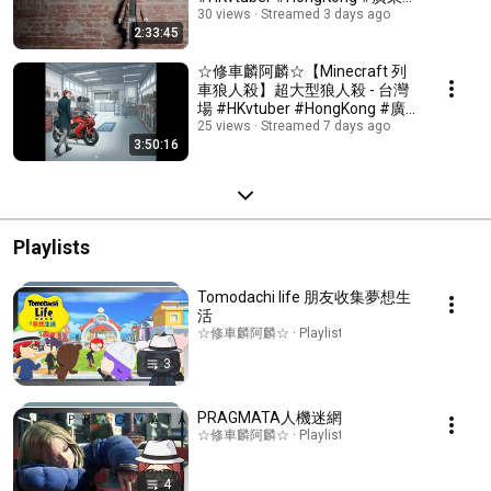
話 #粵語
30 views
Streamed 3 days ago
2:33:45
☆修車麟阿麟☆【Minecraft 列
車狼人殺】超大型狼人殺 - 台灣
場 #HKvtuber #HongKong #廣
東話 #粵語 #minecraft
25 views
Streamed 7 days ago
3:50:16
Playlists
Tomodachi life 朋友收集夢想生
活
☆修車麟阿麟☆ · Playlist
3
PRAGMATA人機迷網
☆修車麟阿麟☆ · Playlist
4