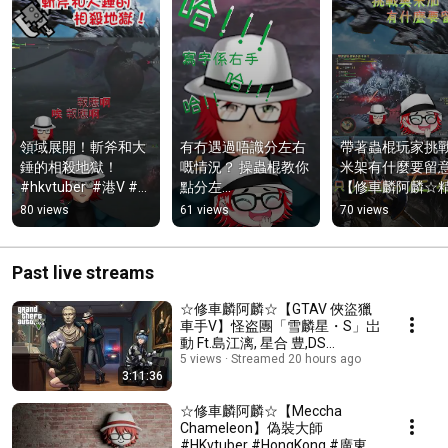
領域展開！斬斧和大
有冇遇過唔識分左右
帶著蟲棍玩家挑
錘的相殺地獄！ 
嘅情況？ 操蟲棍教你
米架有什麼要留
#hkvtuber  #港V #粵
點分左
【修車麟阿麟☆精
語 #mhwilds
右！！⁠#hkvtuber  #
#廣東話 #粵語 
80 views
61 views
70 views
港V #粵語 #mhwilds 
#vtuber#hkvtube
#hkvtuber精華
#monsterhunter
sgame #hongkon
Past live streams
#個人勢vtuber
☆修車麟阿麟☆【GTAV 俠盜獵
車手V】怪盗團「雪麟星・S」岀
動 Ft.島江漓, 星合 豊,DS
#HKvtuber #HongKong #廣東
5 views
Streamed 20 hours ago
3:11:36
話 #粵語
☆修車麟阿麟☆【Meccha
Chameleon】偽裝大師
#HKvtuber #HongKong #廣東