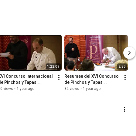
1:22:09
2:35
XVI Concurso Internacional 
Resumen del XVI Concurso 
de Pinchos y Tapas 
de Pinchos y Tapas 
Medievales
Medievales 2024
90 views
•
1 year ago
82 views
•
1 year ago