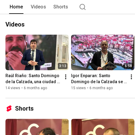
Home
Videos
Shorts
Videos
3:13
6:58
Raúl Riaño: Santo Domingo 
Igor Enparan: Santo 
de la Calzada, una ciudad 
Domingo de la Calzada se 
medieval comprometida 
suma a la Red de Ciudades 
14 views
•
6 months ago
15 views
•
6 months ago
con la Red
y Villas Medievales
Shorts