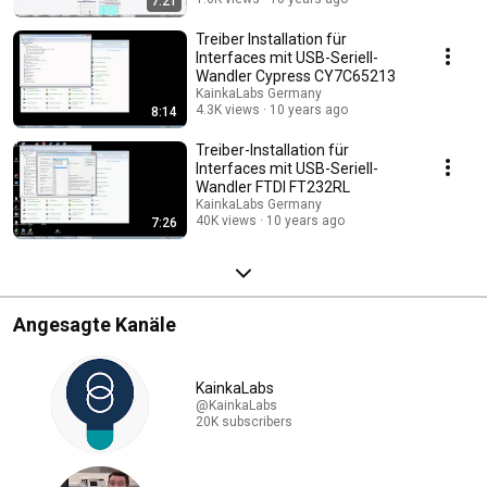
7:21
Treiber Installation für
Interfaces mit USB-Seriell-
Wandler Cypress CY7C65213
KainkaLabs Germany
4.3K views
10 years ago
8:14
Treiber-Installation für
Interfaces mit USB-Seriell-
Wandler FTDI FT232RL
KainkaLabs Germany
40K views
10 years ago
7:26
Angesagte Kanäle
KainkaLabs
@KainkaLabs
20K subscribers