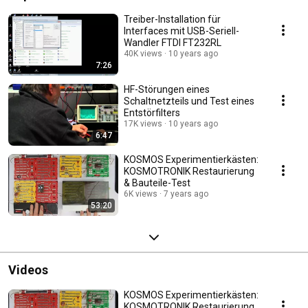
Treiber-Installation für
Interfaces mit USB-Seriell-
Wandler FTDI FT232RL
40K views
10 years ago
7:26
HF-Störungen eines
Schaltnetzteils und Test eines
Entstörfilters
17K views
10 years ago
6:47
KOSMOS Experimentierkästen:
KOSMOTRONIK Restaurierung
& Bauteile-Test
6K views
7 years ago
53:20
Videos
KOSMOS Experimentierkästen:
KOSMOTRONIK Restaurierung