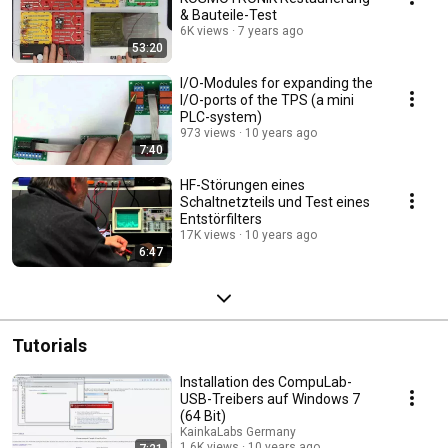
& Bauteile-Test
6K views
7 years ago
53:20
I/O-Modules for expanding the
I/O-ports of the TPS (a mini
PLC-system)
973 views
10 years ago
7:40
HF-Störungen eines
Schaltnetzteils und Test eines
Entstörfilters
17K views
10 years ago
6:47
Tutorials
Installation des CompuLab-
USB-Treibers auf Windows 7
(64 Bit)
KainkaLabs Germany
1.6K views
10 years ago