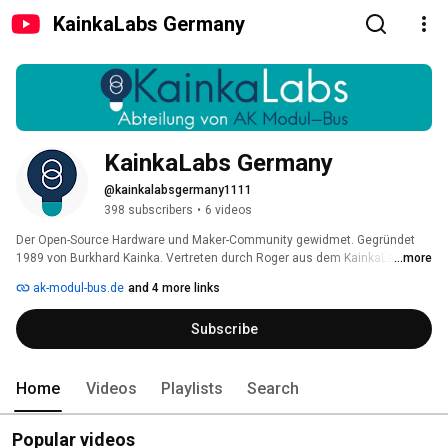
KainkaLabs Germany
KainkaLabs Germany
@kainkalabsgermany1111
398 subscribers
•
6 videos
Der Open-Source Hardware und Maker-Community gewidmet. Gegründet 
1989 von Burkhard Kainka. Vertreten durch Roger aus dem KainkaLabs 
...more
Bastelkeller. 
ak-modul-bus.de
and 4 more links
Subscribe
Home
Videos
Playlists
Search
Popular videos