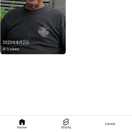
2025年8月2日
473 views
Library
Home
Shorts