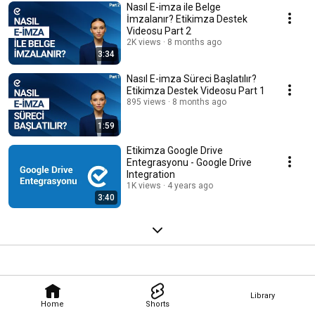
Nasıl E-imza ile Belge
İmzalanır? Etikimza Destek
Videosu Part 2
2K views
8 months ago
3:34
Nasıl E-imza Süreci Başlatılır?
Etikimza Destek Videosu Part 1
895 views
8 months ago
1:59
Etikimza Google Drive
Entegrasyonu - Google Drive
Integration
1K views
4 years ago
3:40
Library
Home
Shorts