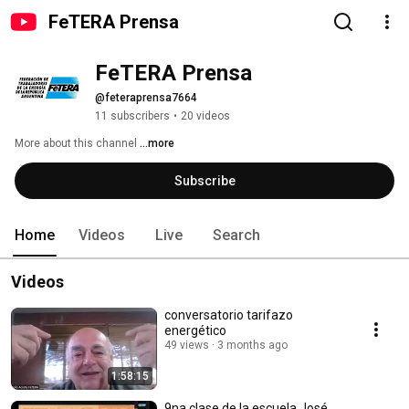
FeTERA Prensa
FeTERA Prensa
@feteraprensa7664
11 subscribers
•
20 videos
More about this channel
...more
Subscribe
Home
Videos
Live
Search
Videos
conversatorio tarifazo
energético
49 views
3 months ago
1:58:15
9na clase de la escuela José