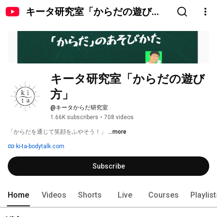
キータ研究室「からだの遊び
方」
キータ研究室「からだの遊び
方」
@キータからだ研究室
1.66K subscribers
•
708 videos
「からだを通じて笑顔をふやそう！」 
...more
ki-ta-bodytalk.com
Subscribe
Home
Videos
Shorts
Live
Courses
Playlis