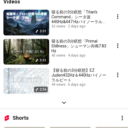
Videos
寝る前の3分瞑想「Titan's
Command」シータ波
440Hz&447 Hzバイノーラルビ
ート
32 views
2 days ago
3:01
寝る前の3分瞑想「Primal
Stillness」シューマン共鳴7.83
Hz
45 views
4 days ago
3:01
【寝る前の3分瞑想】EZ
Juden432Hz＆440Hzバイノー
ラルビート
49 views
6 days ago
2:56
Shorts