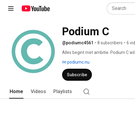
Podium C
@podiumc4561
•
8 subscribers
•
6 vi
Alles begint met ambitie. Podium C wi
geven. Dit wordt bereikt door kunstenaar
podiumc.nu
processen in bedrijfsleven, natuur, ove
zorgt voor inspiratie, beweging en bese
Subscribe
Home
Videos
Playlists