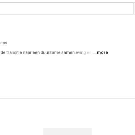
deos
l de transitie naar een duurzame samenleving een impuls 
...more
s in te zetten bij het ontwikkelen van circulaire 
rheid en onderwijs. De interventie van de kunstenaar 
f. 