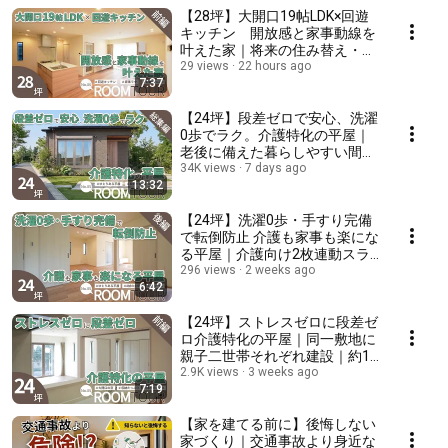
【28坪】大開口19帖LDK×回遊
キッチン 開放感と家事動線を
叶えた家｜将来の住み替え・売
却も見据えた考え方｜ 可動棚付
29 views
22 hours ago
7:37
き多目的収納｜ペニンシュラキ
ッチンとカウンターの対面キッ
チン【ルームツアー】
【24坪】段差ゼロで安心、洗濯
0歩でラク。介護特化の平屋｜
老後に備えた暮らしやすい間取
り｜「洗う・干す・乾かす・畳
34K views
7 days ago
13:32
む」が完結する室内干し動線｜
車いす対応の広い開口と家中フ
ラットな床計画【ルームツア
【24坪】洗濯0歩・手すり完備
ー】
で転倒防止 介護も家事も楽にな
る平屋｜介護向け2枚連動スラ
イドドアで大開口｜ 1坪脱衣室
296 views
2 weeks ago
6:42
で「洗う・干す・乾かす・畳
む」が完結できる｜車いすでも
届く広々洗面【ルームツアー】
【24坪】ストレスゼロに段差ゼ
ロ介護特化の平屋｜同一敷地に
親子二世帯それぞれ建設｜約10
帖の余裕あるスペース｜延床面
2.9K views
3 weeks ago
7:19
積24坪！老後に備えた暮らしや
すい間取り｜大開口と家中フラ
ット床計画【ルームツアー】
【家を建てる前に】後悔しない
家づくり｜交通事故より身近な