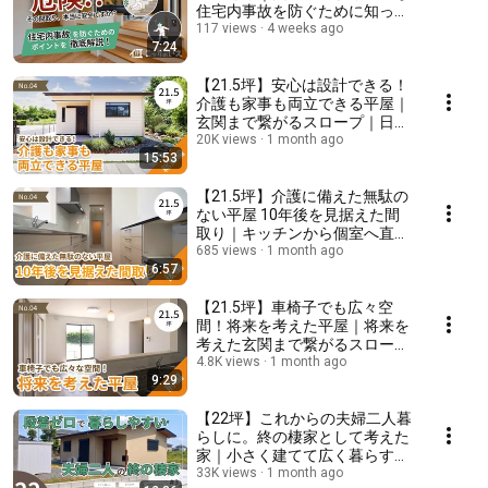
住宅内事故を防ぐために知って
おきたい安全対策
117 views
4 weeks ago
7:24
【21.5坪】安心は設計できる！
介護も家事も両立できる平屋｜
玄関まで繋がるスロープ｜日当
たりがよく明るいLDK｜インテ
20K views
1 month ago
15:53
リアのようなデザインのエコカ
ラット｜洗濯～収納が完結する
効率動線【ルームツアー】
【21.5坪】介護に備えた無駄の
ない平屋 10年後を見据えた間
取り｜キッチンから個室へ直線
で行ける生活動線｜ 介護・家
685 views
1 month ago
6:57
事・収納を両立した平屋｜洗
濯・乾燥・収納まで完結のラン
ドリールーム【ルームツアー】
【21.5坪】車椅子でも広々空
間！将来を考えた平屋｜将来を
考えた玄関まで繋がるスロープ
｜約1坪のトイレ!?介護を想定し
4.8K views
1 month ago
9:29
た広々な空間｜除湿消臭もで
き、空間のアクセントにもなる
エコカラット【ルームツアー】
【22坪】これからの夫婦二人暮
らしに。終の棲家として考えた
家｜小さく建てて広く暮らす。
バリアフリーで収納充実の22坪
33K views
1 month ago