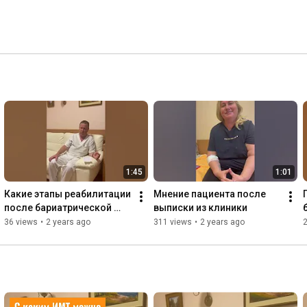
1:45
1:01
Какие этапы реабилитации 
Мнение пациента после 
после бариатрической 
выписки из клиники
операции
36 views
•
2 years ago
311 views
•
2 years ago