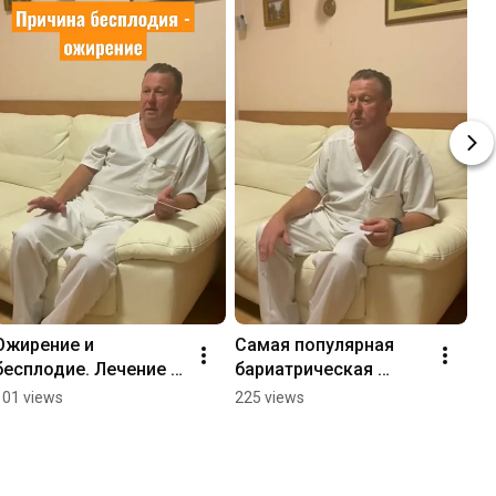
Ожирение и 
Самая популярная 
бесплодие. Лечение  
бариатрическая 
#бариатрия 
операция
101 views
225 views
#лечениеожирения 
#похудение 
#лишнийвес