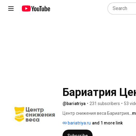
Бариатрия Це
@bariatriya
•
231 subscribers
•
53 vid
Центр снижения веса Бариатрия 
...
bariatriya.ru
and 1 more link
Subscribe