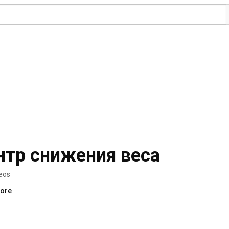
нтр снижения веса
eos
more