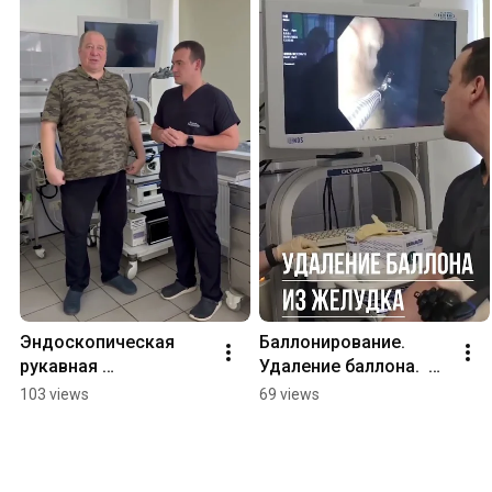
Эндоскопическая 
Баллонирование. 
рукавная 
Удаление баллона.  
гастропластика
#бариатрия 
103 views
69 views
#лечениеожирения 
#лишнийвес  
#ожирение 
#похудение