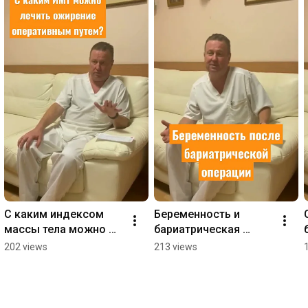
С каким индексом 
Беременность и 
массы тела можно 
бариатрическая 
проводить 
операция #бариатрия 
202 views
213 views
бариатрическую 
#лечениеожирения 
операцию?
#похудение 
#лишнийвес 
#бесплодие