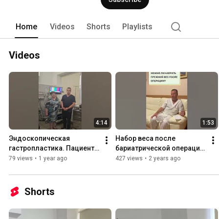
Home
Videos
Shorts
Playlists
Videos
4:14
1:53
Эндоскопическая 
Набор веса после 
гастропластика. Пациент 
бариатрической операции. 
после гастропликации
Резекция желудка, 
79 views
•
1 year ago
427 views
•
2 years ago
рецидив
Shorts