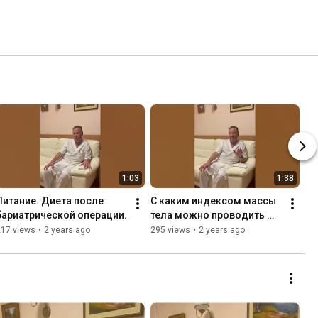
1:03
1:38
Питание. Диета после 
С каким индексом массы 
бариатрической операции.
тела можно проводить 
бариатрическую 
217 views
•
2 years ago
295 views
•
2 years ago
операцию?