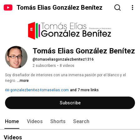
Tomás Elias González Benítez
Tomás Elias González Benítez
@tomaseliasgonzalezbenitez1316
2 subscribers
•
8 videos
Soy diseñador de interiores con una inmensa pasión por el blanco y el 
negro. 
...more
gonzalezbenitez-tomaselias.com
and 7 more links
Subscribe
Home
Videos
Shorts
Search
Videos