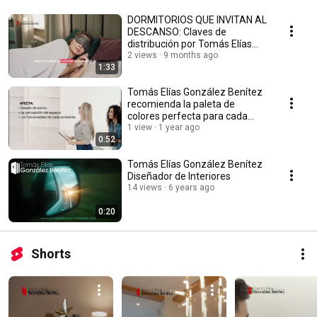
DORMITORIOS QUE INVITAN AL
DESCANSO: Claves de
distribución por Tomás Elías
González Benítez
2 views
9 months ago
1:33
Tomás Elías González Benítez
recomienda la paleta de
colores perfecta para cada
espacio
1 view
1 year ago
0:52
Tomás Elías González Benítez
Diseñador de Interiores
14 views
6 years ago
0:20
Shorts