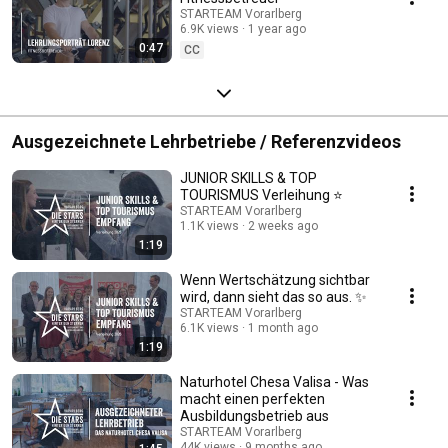
STARTEAM Vorarlberg
6.9K views
1 year ago
0:47
CC
Ausgezeichnete Lehrbetriebe / Referenzvideos
JUNIOR SKILLS & TOP
TOURISMUS Verleihung ⭐
STARTEAM Vorarlberg
1.1K views
2 weeks ago
1:19
Wenn Wertschätzung sichtbar
wird, dann sieht das so aus. ✨
STARTEAM Vorarlberg
6.1K views
1 month ago
1:19
Naturhotel Chesa Valisa - Was
macht einen perfekten
Ausbildungsbetrieb aus
STARTEAM Vorarlberg
44K views
9 months ago