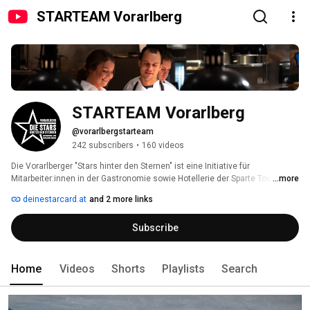
STARTEAM Vorarlberg
STARTEAM Vorarlberg
@vorarlbergstarteam
242 subscribers
•
160 videos
Die Vorarlberger "Stars hinter den Sternen" ist eine Initiative für 
Mitarbeiter:innen in der Gastronomie sowie Hotellerie der Sparte Tourismus 
...more
& Freizeitwirtschaft der Wirtschaftskammer Vorarlberg. 
deinestarcard.at
and 2 more links
Subscribe
Home
Videos
Shorts
Playlists
Search