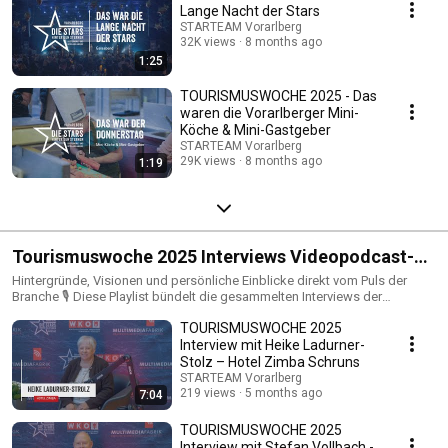
Lange Nacht der Stars
STARTEAM Vorarlberg
32K views
8 months ago
1:25
TOURISMUSWOCHE 2025 - Das
waren die Vorarlberger Mini-
Köche & Mini-Gastgeber
STARTEAM Vorarlberg
29K views
8 months ago
1:19
Tourismuswoche 2025 Interviews Videopodcast-
Corner
Hintergründe, Visionen und persönliche Einblicke direkt vom Puls der
Branche 🎙️ Diese Playlist bündelt die gesammelten Interviews der
Tourismuswoche 2025. Im Rahmen einer Kooperation mit
TOURISMUSWOCHE 2025
MULTIMEDIAFABRIK entstand beim VORARLBERGER TOURISMUSTAG
sowie bei der LANGE NACHT DER STARS ein Videopodcast-Corner, um
Interview mit Heike Ladurner-
aktuelle Stimmen und Stimmungsbilder einzufangen. Im Fokus stehen
Stolz – Hotel Zimba Schruns
Gespräche mit Expert:innen, Akteuren der Tourismusbranche und
STARTEAM Vorarlberg
Preisträger:innen über die Herausforderungen und die Zukunft des
219 views
5 months ago
7:04
Tourismus.
TOURISMUSWOCHE 2025
Interview mit Stefan Vollbach -