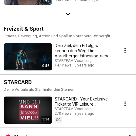
1:45
Freizeit & Sport
Fitness, Bewegung, Action und Spaß in Vorarlberg! #xibergfit
Dein Ziel, dein Erfolg, wir
kennen den Weg! Die
Vorarlberger Fitnessbetriebe!
💪 #xibergfit
STARTEAM Vorarlberg
147 views
3 years ago
0:46
STARCARD
Deine Vorteile als Star hinter den Sternen
STARCARD - Your Exclusive
Ticket to VIP Leisure
Experience!
STARTEAM Vorarlberg
278 views
3 years ago
1:14
CC