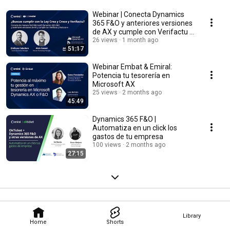
Webinar | Conecta Dynamics
365 F&O y anteriores versiones
de AX y cumple con Verifactu y
Factura-e
26 views
1 month ago
51:17
Webinar Embat & Emiral:
Potencia tu tesorería en
Microsoft AX
25 views
2 months ago
45:49
Dynamics 365 F&O |
Automatiza en un click los
gastos de tu empresa
100 views
2 months ago
27:15
Library
Home
Shorts