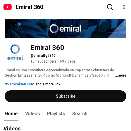
Emiral 360
Emiral 360
@emiralfg7846
154 subscribers
•
63 videos
Emiral es una consultora especializada en implantar Soluciones de 
Gestión Empresarial ERP como Microsoft Dynamics y Sage X3 ✪ 
...more
Desarrollo y mantenimiento de Software de Gestión de Empresas ✪ 
emiral360.com
and 1 more link
¡Conócenos! 
Subscribe
Home
Videos
Playlists
Search
Videos