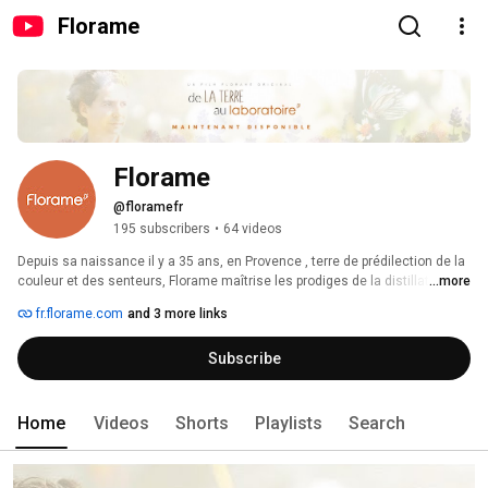
Florame
Florame
@floramefr
195 subscribers
•
64 videos
Depuis sa naissance il y a 35 ans, en Provence , terre de prédilection de la 
couleur et des senteurs, Florame maîtrise les prodiges de la distillation, ce 
...more
savoir-faire ancestral : juste un peu de vapeur d’eau pour que la 
fr.florame.com
and 3 more links
quintessence de la plante soit libérée. Légères, précieuses, parfumées, 
Florame sélectionne les plus belles huiles essentielles dans le monde 
Subscribe
entier. 
Home
Videos
Shorts
Playlists
Search