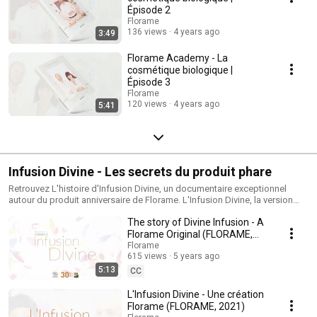
Épisode 2
Florame
136 views
4 years ago
3:49
Florame Academy - La
cosmétique biologique |
Épisode 3
Florame
120 views
4 years ago
5:41
Infusion Divine - Les secrets du produit phare
Retrouvez L'histoire d'Infusion Divine, un documentaire exceptionnel
autour du produit anniversaire de Florame. L'Infusion Divine, la version
courte, aussi passionnante et forte de sens.
The story of Divine Infusion - A
Florame Original (FLORAME,
2021)
Florame
615 views
5 years ago
5:13
CC
L'Infusion Divine - Une création
Florame (FLORAME, 2021)