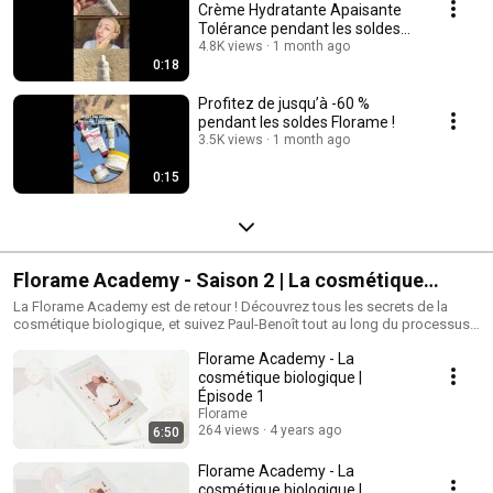
Crème Hydratante Apaisante
Tolérance pendant les soldes
Florame !
4.8K views
1 month ago
0:18
Profitez de jusqu’à -60 %
pendant les soldes Florame !
3.5K views
1 month ago
0:15
Florame Academy - Saison 2 | La cosmétique
biologique
La Florame Academy est de retour ! Découvrez tous les secrets de la
cosmétique biologique, et suivez Paul-Benoît tout au long du processus
de création d'un produit !
Florame Academy - La
cosmétique biologique |
Épisode 1
Florame
264 views
4 years ago
6:50
Florame Academy - La
cosmétique biologique |