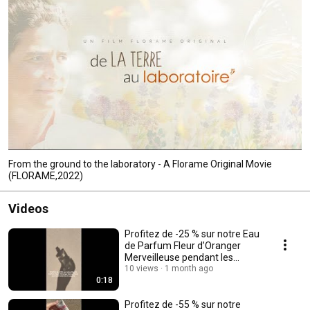
From the ground to the laboratory - A Florame Original Movie
(FLORAME,2022)
Videos
Profitez de -25 % sur notre Eau
de Parfum Fleur d’Oranger
Merveilleuse pendant les
soldes Florame !
10 views
1 month ago
0:18
Profitez de -55 % sur notre