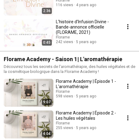
Florame
116 views
4 years ago
2:36
L'histoire d'Infusion Divine -
Bande-annonce officielle
(FLORAME, 2021)
Florame
242 views
5 years ago
0:45
Florame Academy - Saison 1| L'aromathérapie
Découvrez tous les secrets de l'aromathérapie, des huiles végétales et de
la cosmétique biologique dans la Florame Academy !
Florame Academy | Épisode 1 -
L'aromathérapie
Florame
598 views
5 years ago
9:07
Florame Academy | Épisode 2 -
Les huiles végétales
Florame
255 views
5 years ago
4:04