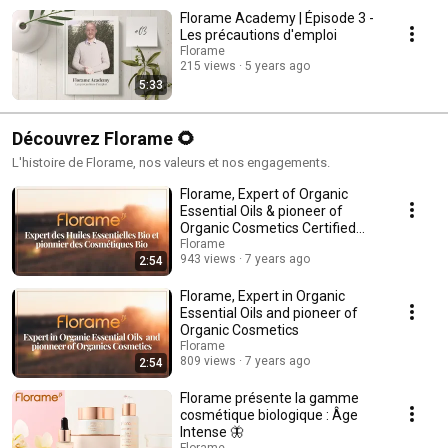
Florame Academy | Épisode 3 -
Les précautions d'emploi
Florame
215 views
5 years ago
5:33
Découvrez Florame 🌻
L'histoire de Florame, nos valeurs et nos engagements.
Florame, Expert of Organic
Essential Oils & pioneer of
Organic Cosmetics Certified
and Products
Florame
943 views
7 years ago
2:54
Florame, Expert in Organic
Essential Oils and pioneer of
Organic Cosmetics
Florame
809 views
7 years ago
2:54
Florame présente la gamme
cosmétique biologique : Âge
Intense 🦋
Florame