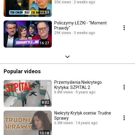
35K views
2 weeks ago
22:53
Policzymy ŁEZKI - "Moment
Prawdy"
29K views
3 weeks ago
16:27
Popular videos
Przemyślenia Niekrytego
Krytyka: SZPITAL 2
6.8M views
9 years ago
8:02
Niekryty Krytyk ocenia: Trudne
Sprawy
6.3M views
14 years ago
10:18