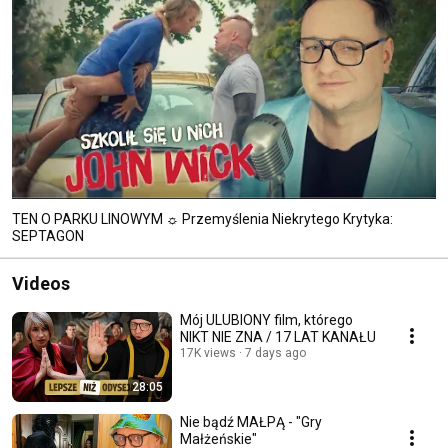
TEN O PARKU LINOWYM ☼ Przemyślenia Niekrytego Krytyka:
SEPTAGON
Videos
Mój ULUBIONY film, którego
NIKT NIE ZNA / 17 LAT KANAŁU
17K views
7 days ago
28:05
Nie bądź MAŁPĄ - "Gry
Małżeńskie"