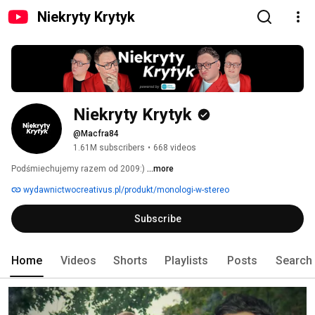
Niekryty Krytyk
Niekryty Krytyk
@Macfra84
1.61M subscribers
•
668 videos
Podśmiechujemy razem od 2009:) 
...more
wydawnictwocreativus.pl/produkt/monologi-w-stereo
Subscribe
Home
Videos
Shorts
Playlists
Posts
Search