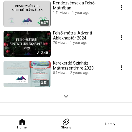
Rendezvények a Felső-
Mátrában
141 views
1 year ago
6:37
Felső-mátrai Adventi
Ablaknaptár 2024.
70 views
1 year ago
2:40
Kerekerdő Színház
Mátraszentimre 2023
84 views
2 years ago
3:51
Library
Home
Shorts