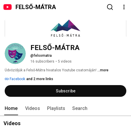
FELSŐ-MÁTRA
FELSŐ-MÁTRA
@felsomatra
16 subscribers
•
5 videos
Üdvözöljük a Felső-Mátra hivatalos Youtube csatornáján! 
...more
Facebook
and 2 more links
Subscribe
Home
Videos
Playlists
Search
Videos