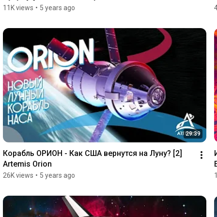
11K views
•
5 years ago
29:39
Корабль ОРИОН - Как США вернутся на Луну? [2] 
Artemis Orion
26K views
•
5 years ago