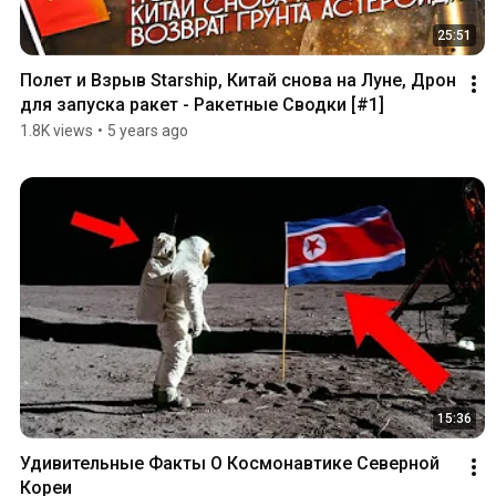
25:51
Полет и Взрыв Starship, Китай снова на Луне, Дрон 
для запуска ракет - Ракетные Сводки [#1]
1.8K views
•
5 years ago
15:36
Удивительные Факты О Космонавтике Северной 
Кореи