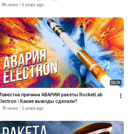
4.9K views
•
5 years ago
10:25
Известна причина АВАРИИ ракеты RocketLab 
Electron | Какие выводы сделали?
1.7K views
•
5 years ago