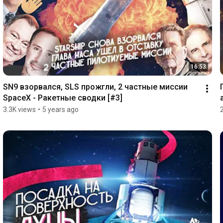
16:53
SN9 взорвался, SLS прожгли, 2 частные миссии 
SpaceX - Ракетные сводки [#3]
3.3K views
•
5 years ago