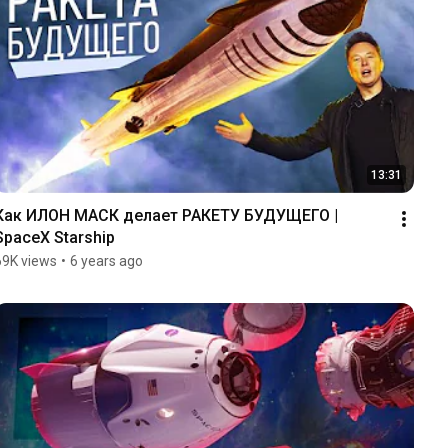
13:31
Как ИЛОН МАСК делает РАКЕТУ БУДУЩЕГО | 
SpaceX Starship
69K views
•
6 years ago