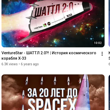
10:02
VentureStar - ШАТТЛ 2.0?! | История космического 
корабля X-33
6.3K views
•
6 years ago