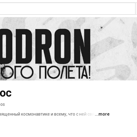
ос
eos
ященный космонавтике и всему, что с ней связано. 
...more
оро человек вернется на Луну? Сколько 
ходят примерно один-два раза в неделю, поэтому 
мосе, то смело переходите и подписывайтесь! 