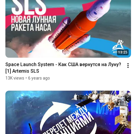
13:25
Space Launch System - Как США вернутся на Луну? 
[1] Artemis SLS
13K views
•
6 years ago