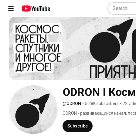
ODRON I Косм
@ODRON
•
5.28K subscribers
•
72 vid
ODRON - развивающийся канал, посв
Как и почему летают ракеты? Как ск
зарабатывает Илон Маск? Ролики вы
Subscribe
если вы хотите больше узнать о кос