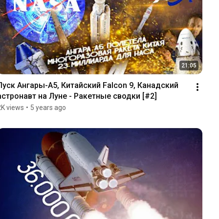
21:05
Пуск Ангары-А5, Китайский Falcon 9, Канадский 
астронавт на Луне - Ракетные сводки [#2]
2K views
•
5 years ago