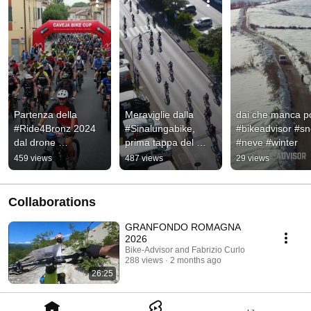
Partenza della 
Meraviglie dalla 
dai che manca po
#Ride4Bronz 2024 
#Sinalungabike, 
#bikeadvisor #sn
dal drone 
prima tappa del 
#neve #winter
#bikeadvisor
circuito #Mtb 
459 views
487 views
29 views
#Tour3Regioni di 
#bikeadvisor
Collaborations
GRANFONDO ROMAGNA
2026
Bike-Advisor and Fabrizio Curlo
288 views
2 months ago
26:25