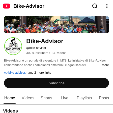
Bike-Advisor
Bike-Advisor
@bike-advisor
302 subscribers
•
139 videos
Bike-Advisor è un portale di avventure in MTB. Le iniziative di Bike-Advisor 
comprendono anche i campionati amatoriali e agonistici del 
...more
#CavejaBikeCup, #Tour3Regioni e #Italian6Races. 
bike-advisor.it
and 2 more links
Subscribe
Home
Videos
Shorts
Live
Playlists
Posts
Videos