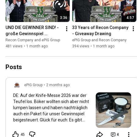
3:36
4:57
UND DIE GEWINNER SIND! - 
33 Years of Recon Company 
große Gewinnspiel 
- Giveaway Drawing
Auslosung mit @epiggroup  
Recon Company and ePIG Group
ePIG Group and Recon Company
- 33 Jahre Recon Company
481 views
•
1 month ago
394 views
•
1 month ago
Posts
ePIG Group
•
2 months ago
DE: Auf der Knife-Messe 2026 war der
Teufel los. Böker wollten sich aber nicht
lumpen lassen und haben nachträglich
auch ein Paket für unser Gewinnspiel
beigesteuert. Glück für euch: Es gibt
noch was Tolles dazu. Ein Böker Atlas
BIG und etwas Merch. Danke, Böker. EN:⁠
45
4