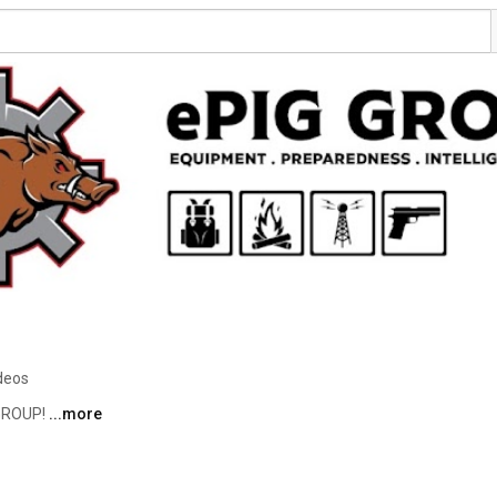
deos
GROUP! 
...more