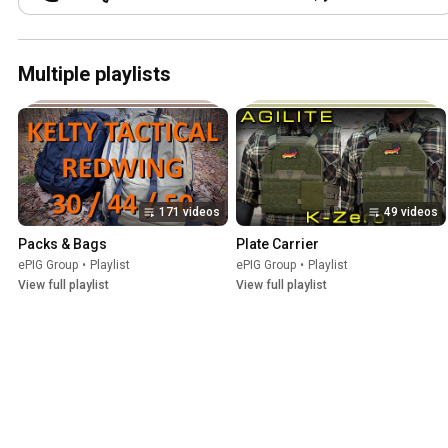
The trade show was absolutely wild.⁠ But
Böker didn’t want to be outdone and
ended up contributing a prize package
for our giveaway as well.⁠ Lucky for you:
Multiple playlists
there’s something else awesome
included.⁠ ⁠ A Böker Atlas BIG and some
merch.⁠ ⁠ Thanks, Böker.⁠
#böker
#Knife2026
#Gewinnspiel
171 videos
49 videos
Packs & Bags
Plate Carrier
ePIG Group
•
Playlist
ePIG Group
•
Playlist
View full playlist
View full playlist