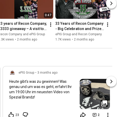
0:47
21:57
33 years of Recon Company, 
33 Years of Recon Company 
€3333 giveaway – A visit to 
- Big Celebration and Prizes 
@epiggroup
worth over 3000 Euros + 
Recon Company and ePIG Group
ePIG Group and Recon Company
Caribbean Survival...
.3K views
•
2 months ago
1.7K views
•
2 months ago
ePIG Group
•
3 months ago
Heute gibt's was zu gewinnen! Was
genau und um was es geht, erfahrt Ihr
um
19:00
Uhr im neuesten Video von
Spezial Brandz!
23
2