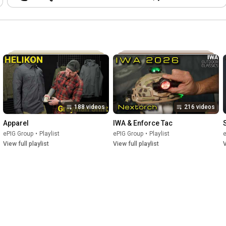
Tag in Bewegtbildcontent zeigen. Wir
freuen uns über jedes Like und Euer
Follow & Kommentar ist automatisch ein
Los für das Gewinnspiel. Knife 2026:
https://youtu.be/CN7G38qOlsU
Alle
weiteren Regeln findet ihr in der
Videobeschreibung. Wir wünschen allen
Teilnehmern viel Glück. Denkt daran, die
Teilnahme ist ab 18 Jahren. Wir
bedanken uns auch nochmal ganz
herzlich vom kompletten ePIG Team bei
188 videos
216 videos
allen Herstellern/Spendern für die tollen
Preise!! Ihr seid Super!
Apparel
IWA & Enforce Tac
ePIG Group
•
Playlist
ePIG Group
•
Playlist
e
View full playlist
View full playlist
V