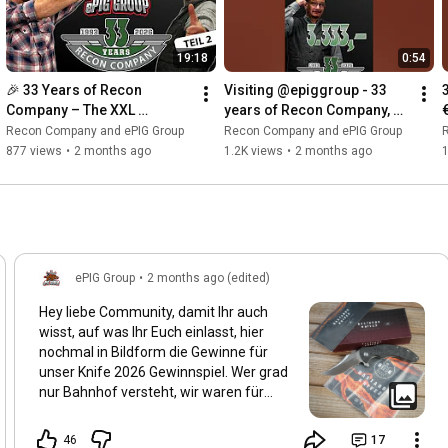
19:18
0:54
🎉 33 Years of Recon 
Visiting @epiggroup - 33 
Company – The XXL 
years of Recon Company, 
Giveaway Part 2 🔥
prizes worth €3333 and 
Recon Company and ePIG Group
Recon Company and ePIG Group
much more
877 views
•
2 months ago
1.2K views
•
2 months ago
1
ePIG Group
•
2 months ago (edited)
Hey liebe Community, damit Ihr auch
wisst, auf was Ihr Euch einlasst, hier
nochmal in Bildform die Gewinne für
unser Knife 2026 Gewinnspiel. Wer grad
nur Bahnhof versteht, wir waren für
Euch auf der Knife 2026 Messe/Börse in
Solingen und möchten Euch unseren
46
17