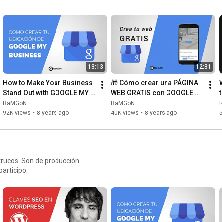
13:13
12:31
How to Make Your Business 
🎁 Cómo crear una PÁGINA 
Stand Out with GOOGLE MY 
WEB GRATIS con GOOGLE 
BUSINESS 2020 [Guide]
MY BUSINESS en 2019 ( 
RaMGoN
RaMGoN
Google Mi Negocio)
92K views
•
8 years ago
40K views
•
8 years ago
5
 trucos. Son de producción
que participo.