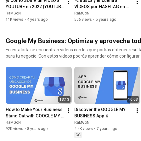
🎬 Cómo SUBIR un VÍDEO a 
🔍 Busca y encuentra 
YOUTUBE en 2022 (YOUTUBE 
VÍDEOS por HASHTAG en 
TIPS)
YOUTUBE
RaMGoN
RaMGoN
11K views
•
4 years ago
506 views
•
5 years ago
Google My Business: Optimiza y aprovecha todo
En esta lista se encuentran vídeos con los que podrás obtener resu
para tu negocio. Con estos vídeos podrás aprender cómo configurar Google My Business en
español a modo de tutorial paso a paso, además de conocer cada un
incorpora, tales como aparecer en Google Maps, crear una página w
también ayudarte a resolver muchas dudas al respecto de cómo opti
negocio.
13:13
10:03
How to Make Your Business 
Discover the GOOGLE MY 
Stand Out with GOOGLE MY 
BUSINESS App 📱
BUSINESS 2020 [Guide]
RaMGoN
RaMGoN
92K views
•
8 years ago
4.4K views
•
7 years ago
CC