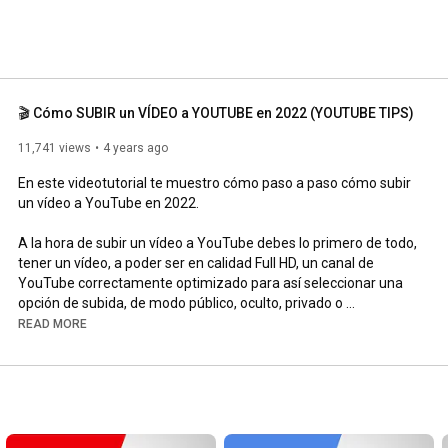
🎬 Cómo SUBIR un VÍDEO a YOUTUBE en 2022 (YOUTUBE TIPS)
11,741 views
4 years ago
En este videotutorial te muestro cómo paso a paso cómo subir 
un vídeo a YouTube en 2022.

A la hora de subir un vídeo a YouTube debes lo primero de todo, 
tener un vídeo, a poder ser en calidad Full HD, un canal de 
YouTube correctamente optimizado para así seleccionar una 
opción de subida, de modo público, oculto, privado o 
programado, siempre es mejor opción subir un vídeo a 
READ MORE
YouTube a pc o mac con cualquier de las dos últimas opciones.

Además, no pierdas detalle en el videotutorial de algunos 
consejos que a nivel SEO te doy para posicionar mejor tu vídeo 
subido.
