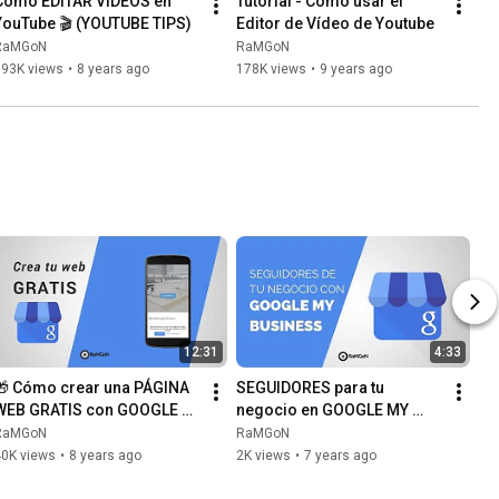
Cómo EDITAR VÍDEOS en 
Tutorial - Cómo usar el 
YouTube 🎬 (YOUTUBE TIPS)
Editor de Vídeo de Youtube
RaMGoN
RaMGoN
193K views
•
8 years ago
178K views
•
9 years ago
12:31
4:33
🎁 Cómo crear una PÁGINA 
SEGUIDORES para tu 
WEB GRATIS con GOOGLE 
negocio en GOOGLE MY 
MY BUSINESS en 2019 ( 
BUSINESS y GOOGLE MAPS 
RaMGoN
RaMGoN
Google Mi Negocio)
👍
40K views
•
8 years ago
2K views
•
7 years ago