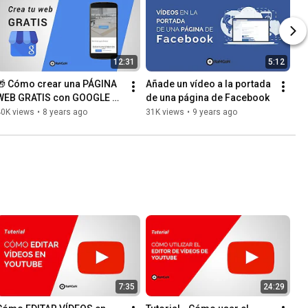
12:31
5:12
🎁 Cómo crear una PÁGINA 
Añade un vídeo a la portada 
WEB GRATIS con GOOGLE 
de una página de Facebook
MY BUSINESS en 2019 ( 
40K views
•
8 years ago
31K views
•
9 years ago
Google Mi Negocio)
7:35
24:29