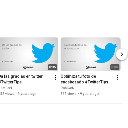
0:35
0:55
a las gracias en twitter 
Optimiza tu foto de 
#TwitterTips
encabezado #TwitterTips
RaMGoN
RaMGoN
252 views
•
9 years ago
367 views
•
9 years ago