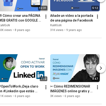
12:31
5:12
🎁 Cómo crear una PÁGINA 
Añade un vídeo a la portada 
WEB GRATIS con GOOGLE 
de una página de Facebook
MY BUSINESS en 2019 ( 
RaMGoN
RaMGoN
Google Mi Negocio)
40K views
•
8 years ago
31K views
•
9 years ago
7:12
3:47
#OpenToWork ¡Deja claro 
✂ Cómo REDIMENSIONAR 
en #Linkedin que estás 
IMÁGENES online gratis y en 
bierto a recibir 
lote con Picresize [Tutorial]
21K views
•
6 years ago
3K views
•
6 years ago
oportunidades de empleo!