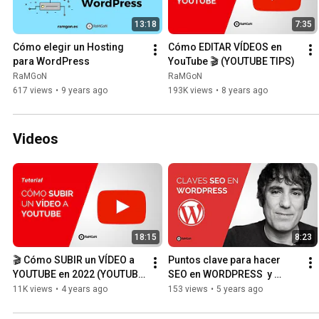
13:18
7:35
Cómo elegir un Hosting 
Cómo EDITAR VÍDEOS en 
para WordPress
YouTube 🎬 (YOUTUBE TIPS)
RaMGoN
RaMGoN
617 views
•
9 years ago
193K views
•
8 years ago
Videos
18:15
8:23
🎬 Cómo SUBIR un VÍDEO a 
Puntos clave para hacer 
YOUTUBE en 2022 (YOUTUBE 
SEO en WORDPRESS  y 
TIPS)
aparecer en  el top de 
11K views
•
4 years ago
153 views
•
5 years ago
Google 🔝 en 2021