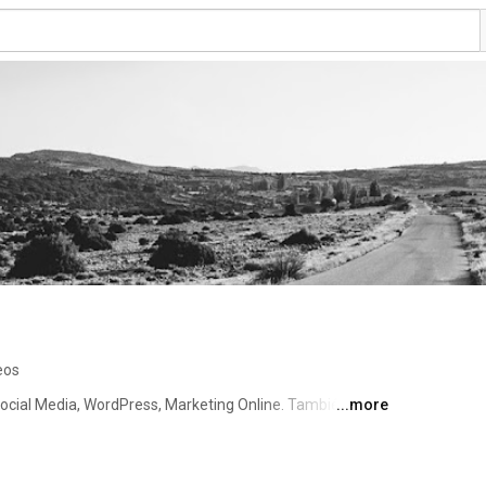
eos
ocial Media, WordPress, Marketing Online. También te 
...more
que uso en mi día a día así como algunos eventos o 
 ya mi canal y no te pierdas nada de todo lo que 