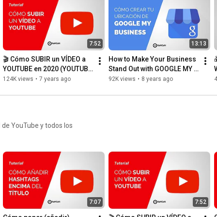
Una vez subido sólo tendrás que completar el resto de 
información y optimización del vídeo que acabas de subir antes 
de que sea publico.

7:52
13:13
0:00
0:30
🎬 Cómo SUBIR un VÍDEO a 
How to Make Your Business 
1:21
YOUTUBE en 2020 (YOUTUBE 
Stand Out with GOOGLE MY 
4:45
TIPS)
BUSINESS 2020 [Guide]
124K views
•
7 years ago
92K views
•
8 years ago
6:05
8:39
9:18
15:50
 Compartir el enlace del vídeo una vez publicado o 
l de YouTube y todos los
17:00
17:56
 Despedida

#Tips
#Videotutorial
#SubirVideo
--------------

Mi equipo

7:07
7:52