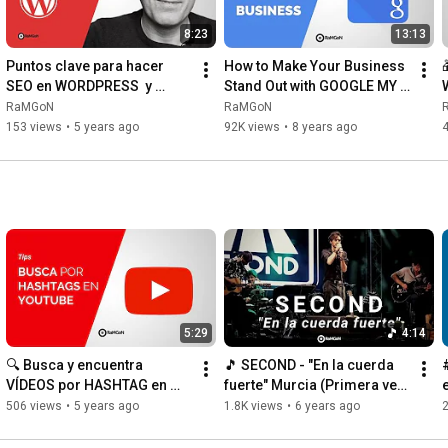
8:23
13:13
Puntos clave para hacer 
How to Make Your Business 
SEO en WORDPRESS  y 
Stand Out with GOOGLE MY 
aparecer en  el top de 
BUSINESS 2020 [Guide]
RaMGoN
RaMGoN
Google 🔝 en 2021
153 views
•
5 years ago
92K views
•
8 years ago
5:29
4:14
🔍 Busca y encuentra 
🎵 SECOND - "En la cuerda 
VÍDEOS por HASHTAG en 
fuerte" Murcia (Primera vez 
YOUTUBE
que la tocan en directo)
a
506 views
•
5 years ago
1.8K views
•
6 years ago