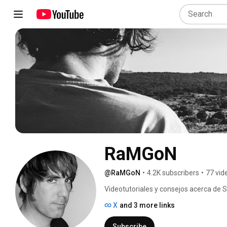
RaMGoN
@RaMGoN
•
4.2K subscribers
•
77 vid
Videotutoriales y consejos acerca de S
muestro reviews de algunos productos 
X
and 3 more links
actividades en los que participo. ¡Sigue
comparto! 
Subscribe