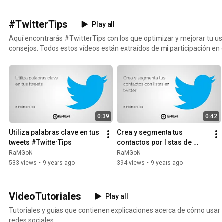
#TwitterTips
Play all
Aquí encontrarás #TwitterTips con los que optimizar y mejorar tu u
consejos. Todos estos vídeos están extraídos de mi participación en el programa de Televisión
Murcia en el programa Trending Murcia que se emite semanalmente
0:39
0:42
Utiliza palabras clave en tus 
Crea y segmenta tus 
tweets #TwitterTips
contactos por listas de 
twitter #TwitterTips
RaMGoN
RaMGoN
533 views
•
9 years ago
394 views
•
9 years ago
VideoTutoriales
Play all
Tutoriales y guías que contienen explicaciones acerca de cómo usar 
redes sociales.