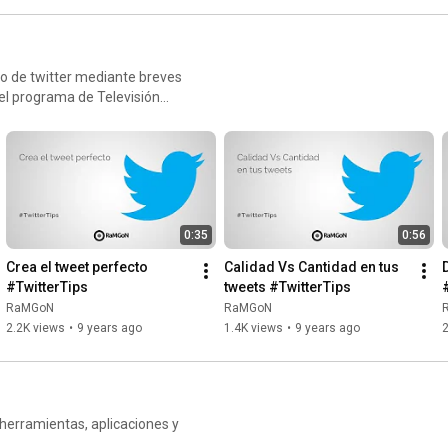
so de twitter mediante breves
.
0:35
0:56
Crea el tweet perfecto 
Calidad Vs Cantidad en tus 
D
#TwitterTips
tweets #TwitterTips
RaMGoN
RaMGoN
2.2K views
•
9 years ago
1.4K views
•
9 years ago
herramientas, aplicaciones y