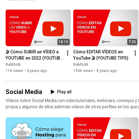
18:15
7:35
🎬 Cómo SUBIR un VÍDEO a 
Cómo EDITAR VÍDEOS en 
YOUTUBE en 2022 (YOUTUBE 
YouTube 🎬 (YOUTUBE TIPS)
TIPS)
RaMGoN
RaMGoN
11K views
•
4 years ago
193K views
•
8 years ago
Social Media
Play all
Vídeos sobre Social Media con videotutoriales, webinars, consejos y
propia y algunos de ellos además vídeos de otros perfiles en los 