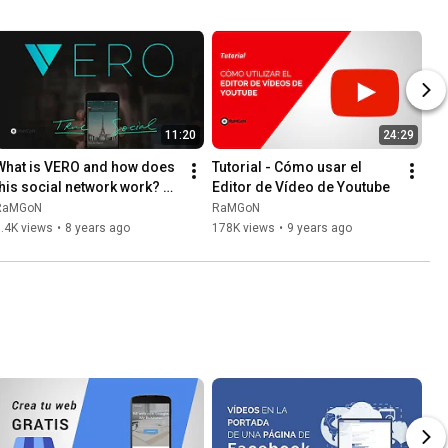
11:20
24:29
What is VERO and how does 
Tutorial - Cómo usar el 
this social network work? 
Editor de Vídeo de Youtube
TUTORIAL
RaMGoN
RaMGoN
.4K views
•
8 years ago
178K views
•
9 years ago