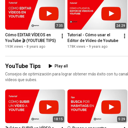
7:35
24:29
Cómo EDITAR VÍDEOS en 
Tutorial - Cómo usar el 
YouTube 🎬 (YOUTUBE TIPS)
Editor de Vídeo de Youtube
193K views
•
8 years ago
178K views
•
9 years ago
YouTube Tips
Play all
Consejos de optimización para lograr obtener más éxito con tu cana
vídeos que subes.
18:15
5:29