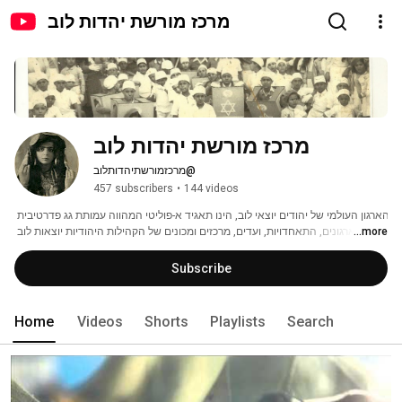
מרכז מורשת יהדות לוב
מרכז מורשת יהדות לוב
@מרכזמורשתיהדותלוב
457 subscribers
•
144 videos
הארגון העולמי של יהודים יוצאי לוב, הינו תאגיד א-פוליטי המהווה עמותת גג פדרטיבית 
...more
לכל הארגונים, התאחדויות, ועדים, מרכזים ומכונים של הקהילות היהודיות יוצאות לוב 
בארץ ובעולם, אשר הביעו נכונותם לפעול במשותף למען בני הקהילה, להשגת המטרות 
והיעדים לשימור ולטיפוח מורשתם והנחלתה, ולהוות כתובת לכל בני הקהילה. ארגון 
Subscribe
הפועל עפי כל כללי מנהל תקין ותקנון מאושר, אסיפה כללית וועד מנהל, על טהרת 
ההתנדבות. 
Home
Videos
Shorts
Playlists
Search