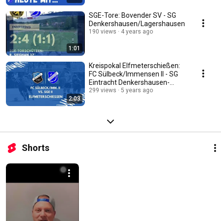
SGE-Tore: Bovender SV - SG
Denkershausen/Lagershausen
190 views
4 years ago
1:01
Kreispokal Elfmeterschießen:
FC Sülbeck/Immensen II - SG
Eintracht Denkershausen-
Lagershausen II
299 views
5 years ago
2:03
Shorts