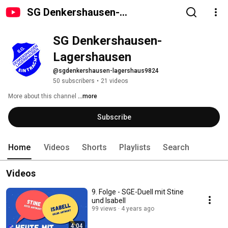
SG Denkershausen-
Lagershausen
SG Denkershausen-
Lagershausen
@sgdenkershausen-lagershaus9824
50 subscribers
•
21 videos
More about this channel
...more
Subscribe
Home
Videos
Shorts
Playlists
Search
Videos
9. Folge - SGE-Duell mit Stine
und Isabell
99 views
4 years ago
4:04