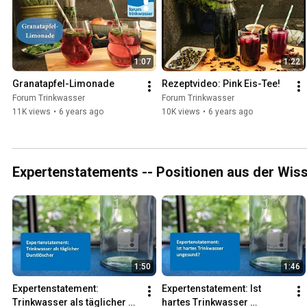
1:07
1:22
Granatapfel-Limonade
Rezeptvideo: Pink Eis-Tee!
Forum Trinkwasser
Forum Trinkwasser
11K views
•
6 years ago
10K views
•
6 years ago
Expertenstatements -- Positionen aus der Wis
1:50
1:46
Expertenstatement: 
Expertenstatement: Ist 
Trinkwasser als täglicher 
hartes Trinkwasser 