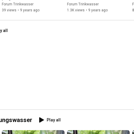
Einstellung
Forum Trinkwasser
Forum Trinkwasser
39 views
•
9 years ago
1.3K views
•
9 years ago
y all
tungswasser
Play all