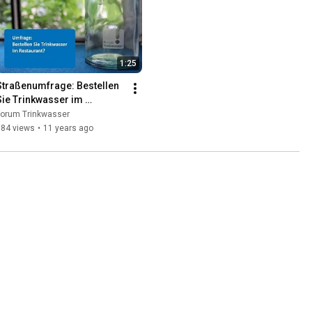
1:25
Straßenumfrage: Bestellen 
Sie Trinkwasser im 
Restaurant?
Forum Trinkwasser
584 views
•
11 years ago