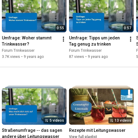
0:55
0:57
Umfrage: Woher stammt 
Umfrage: Tipps um jeden 
Trinkwasser?
Tag genug zu trinken
Forum Trinkwasser
Forum Trinkwasser
3.7K views
•
9 years ago
87 views
•
9 years ago
5 videos
13 videos
Straßenumfrage -- das sagen 
Rezepte mit Leitungswasser
andere über Leitungswasser
View full playlist