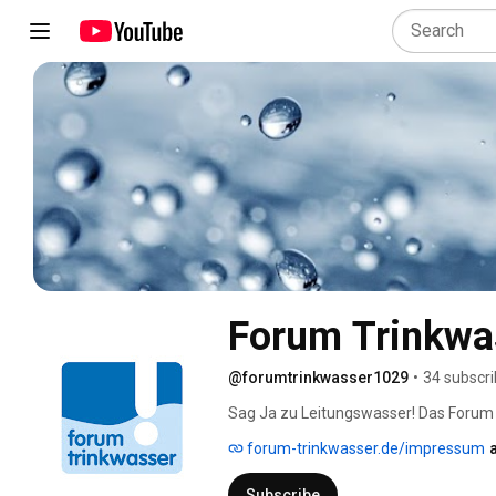
Forum Trinkwa
@forumtrinkwasser1029
•
34 subscri
Sag Ja zu Leitungswasser! Das Forum Tr
„Stimme“ für Trinkwasser aus der Leitu
forum-trinkwasser.de/impressum
www.forum-trinkwasser.de 
Subscribe