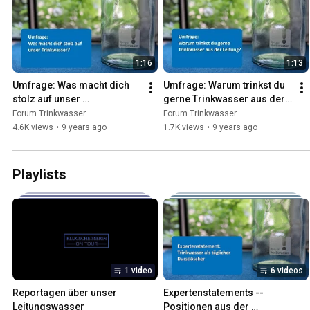
1:16
1:13
Umfrage: Was macht dich 
Umfrage: Warum trinkst du 
stolz auf unser 
gerne Trinkwasser aus der 
Trinkwasser?
Leitung?
Forum Trinkwasser
Forum Trinkwasser
4.6K views
•
9 years ago
1.7K views
•
9 years ago
Playlists
1 video
6 videos
Reportagen über unser 
Expertenstatements -- 
Leitungswasser
Positionen aus der 