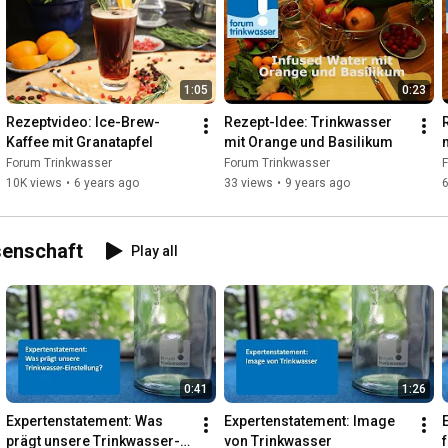
1:05
0:23
Rezeptvideo: Ice-Brew-
Rezept-Idee: Trinkwasser 
Kaffee mit Granatapfel
mit Orange und Basilikum
Forum Trinkwasser
Forum Trinkwasser
10K views
•
6 years ago
33 views
•
9 years ago
senschaft
Play all
0:41
1:26
Expertenstatement: Was 
Expertenstatement: Image 
prägt unsere Trinkwasser-
von Trinkwasser