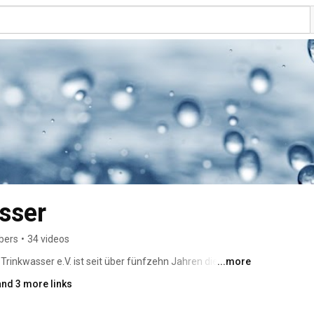
sser
bers
•
34 videos
inkwasser e.V. ist seit über fünfzehn Jahren die 
...more
ng in Deutschland. Weitere Informationen hier: 
and 3 more links