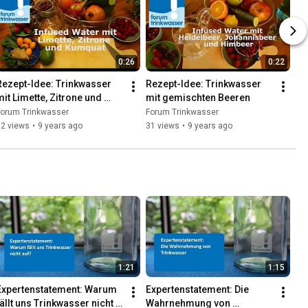
0:26
0:22
Rezept-Idee: Trinkwasser 
Rezept-Idee: Trinkwasser 
mit Limette, Zitrone und 
mit gemischten Beeren
Kumquat
Forum Trinkwasser
Forum Trinkwasser
62 views
•
9 years ago
31 views
•
9 years ago
1:21
1:15
Expertenstatement: Warum 
Expertenstatement: Die 
fällt uns Trinkwasser nicht 
Wahrnehmung von 