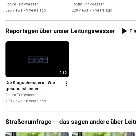
Durstlöscher
ungesund?
Forum Trinkwasser
Forum Trinkwasser
695 views
•
9 years ago
229 views
•
9 years ago
Reportagen über unser Leitungswasser
Pla
9:12
Die Klugscheisserin: Wie 
gesund ist unser 
Leitungswasser?
Forum Trinkwasser
208 views
•
8 years ago
Straßenumfrage -- das sagen andere über Lei