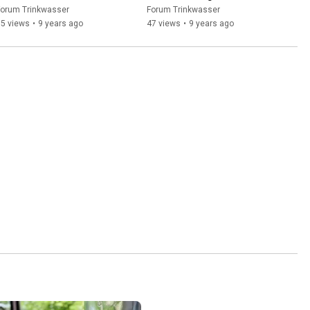
auf?
Trinkwasser
Forum Trinkwasser
Forum Trinkwasser
85 views
•
9 years ago
47 views
•
9 years ago