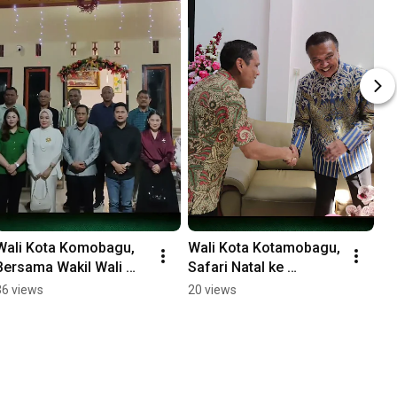
Wali Kota Komobagu, 
Wali Kota Kotamobagu, 
Bersama Wakil Wali 
Safari Natal ke 
Kota Kotamobagu, 
Gubernur, Kejati dan 
36 views
20 views
Melakukan Safari Natal 
Kapolda, Sulawesi 
di Kota Kotamobagu
Utara