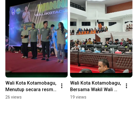
Wali Kota Kotamobagu, 
Wali Kota Kotamobagu, 
Menutup secara resmi 
Bersama Wakil Wali 
Turnamen Sepak Bola 
Kota Kotamobagu, 
26 views
19 views
Wali Kota Cup Tahun 
hadiri Rapat Paripurna 
2025.
DPRD Kotamobagu