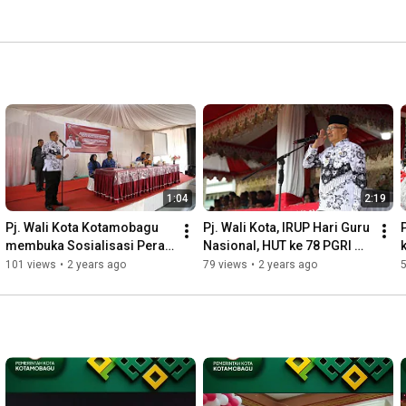
1:04
2:19
Pj. Wali Kota Kotamobagu 
Pj. Wali Kota, IRUP Hari Guru 
P
membuka Sosialisasi Peran 
Nasional, HUT ke 78 PGRI 
Perempuan di Bidang Politik 
dan HUT ke 52 KORPRI 2023 
101 views
•
2 years ago
79 views
•
2 years ago
| 29 November 2023
| 29 November 2023