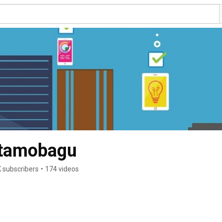
otamobagu
 subscribers
•
174 videos