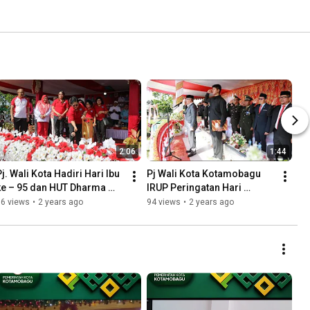
2:06
1:44
j. Wali Kota Hadiri Hari Ibu 
Pj Wali Kota Kotamobagu 
ke – 95 dan HUT Dharma 
IRUP Peringatan Hari 
Wanita Persatuan ke – 24 | 
Pahlawan Tahun 2023 di 
56 views
•
2 years ago
94 views
•
2 years ago
28 November 2023
Kotamobagu | 10 November 
2023