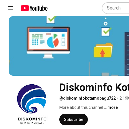
Diskominfo K
@diskominfokotamobagu722
•
2.19K
More about this channel
...more
Subscribe