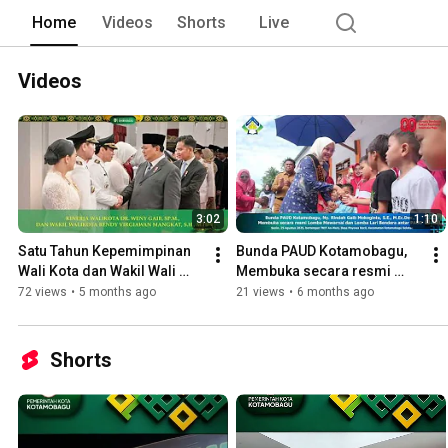
Home
Videos
Shorts
Live
Videos
3:02
1:10
Satu Tahun Kepemimpinan 
Bunda PAUD Kotamobagu, 
Wali Kota dan Wakil Wali 
Membuka secara resmi 
Kota Kotamobagu
Lomba Mewarnai dan 
72 views
•
5 months ago
21 views
•
6 months ago
Lomba Lari Bendera
Shorts