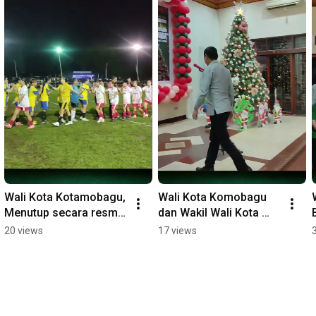
Wali Kota Kotamobagu, 
Wali Kota Komobagu 
Menutup secara resmi 
dan Wakil Wali Kota 
Turnamen Sepak Bola 
Kotamobagu 
20 views
17 views
Wali Kota Cup Putri 
Melakukan Safari Natal 
Tahun 2025.
di Kota Kotamobagu