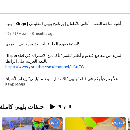
أغنية ساحة اللعب | أغاني للأطفال | برنامج بليبي التعليمي | Blippi - بليبي بالعربي
106,792 views
8 months ago
لمزيد من مقاطع فيديو و أغاني"بليبي" تأكد من الاشتراك في قناة Blippi  
باللغة العربية على الرابط:

https://www.youtube.com/channel/UCu7W...
أهلاً ومرحباً بكم في قناة " بليبي" للأطفال.... يتعلم "بليبي" ويعلم الأشياء 
READ MORE
يبث "بليبي" مقاطع وفيديوهات تعليمية للأطفال حيث يستكشف العالم 
Full Episodes of Blippi in Arabic | حل
Play all
شاهد جميع فيديوهات بليبي التعليمية للأطفال 🔴 :

https://www.youtube.com/playlist?list...
جميع فيديوهات زيارات بلبي🟢: 
