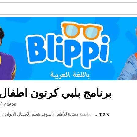
Blippi Arabic - برنامج بلبي كرتون اطفال
5 videos
...more
من ذلك بكثير مع أغاني الأطفال في أغاني "بليبي" والأغاني التعليمية ومقاطع الفيديو التعليمية! 