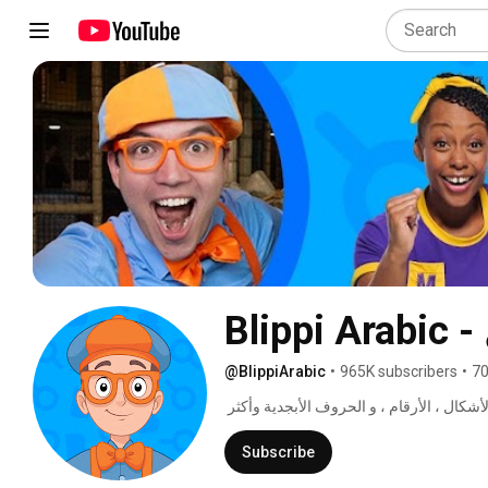
@BlippiArabic
•
965K subscribers
•
70
فيديوهات تعليمية ممتعة للأطفال! سوف يتعلم الأطفال الألوان ، الأشكال ، الأرقام ، و الحروف الأبجدية وأكثر 
Subscribe