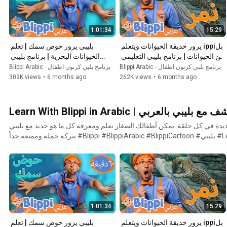
1:01:34
15:29
بلippi يزور حديقة الحيوانات ويتعلم 
بليبي يزور حوض سمك | تعلم 
عن الحيوانات | برنامج بليبي التعليمي 
الحيوانات البحرية | برنامج بليبي 
| Blippi - بليبي بالعربي
التعليمي | Blippi - بليبي بالعربي
Blippi Arabic - برنامج بلبي كرتون اطفال
Blippi Arabic - برنامج بلبي كرتون اطفال
309K views
•
6 months ago
262K views
•
6 months ago
تعلم و إستكشف مع بليبي بالعربي
ديدة في كل حلقة. يمكن أطفالك الصغار تعلم ومعرفة كل ما هو جديد مع بليبي
بتركة جملة وممتعة جداً #Blippi #BlippiArabic #BlippiCartoon #بليبي #LearnArabic #تعليم_أطفال
#كرتون #أطفال #تعليم_أطفال #بيبي #BlippiLearning
1:01:34
15:29
بلippi يزور حديقة الحيوانات ويتعلم 
بليبي يزور حوض سمك | تعلم 