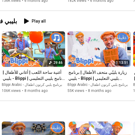
136K views
•
6 months ago
182K views
•
6 months ago
 بليبي يتنزه في الغابة

12:44
 الطقس و المطر و الرياح و الإشراق

14:46
 أغنية البطريق

16:56
ground Videos
Play all
 بليبي و متحف العلوم 

18:58
 أغنية الخباز

20:57
 الطائرة المائية

23:31
 رقصة البليبي

25:36
 ٧- البالونات
27:41
29:46
1:13:51
بليبي يجد الديناصورات في حوض 
زيارة بليبّي متحف الأطفال | برنامج 
أغنية ساحة اللعب | أغاني للأطفال | 
الكرات! | برنامج بليبي التعليمي | 
بليبي التعليمي | Blippi - بليبي 
برنامج بليبي التعليمي | Blippi - بليبي 
بالعربي
بالعربي
Blippi Arabic - برنامج بلبي كرتون اطفال
Blippi Arabic - برنامج بلبي كرتون اطفال
106K views
•
8 months ago
55K views
•
8 months ago