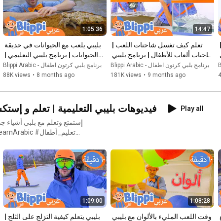
1:05:36
14:47
التّعرّف على الدّيناصورات مع بليبّي | 
تعلم كيف تغسل شاحنات اللعب | 
بليبي يلعب مع الحيوانات في حديقة 
ألعاب للأطفال | برنامج بليبي التعليمي 
شاحنات ألعاب للأطفال | برنامج بليبي 
الحيوانات | برنامج بليبي التعليمي | 
التعليمي | Blippi - بليبي بالعربي
Blippi - بليبي بالعربي
Blippi Arabic - برنامج بلبي كرتون اطفال
Blippi Arabic - برنامج بلبي كرتون اطفال
88K views
•
8 months ago
181K views
•
9 months ago
Learn With Blippi in Arabic | فيديوهات بليبي التعليمية | 
Play all
إستمتع وتعلم مع بلبي أشياء ج
1:09:00
1:08:28
بليبي يقوم بالقفز الحر الداخلي مع 
وقت اللعب المليء بالألوان مع بليبي 
بليبي يتعلم كيفية التزلج على الثلج | 