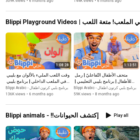
309K views
•
6 months ago
144K views
•
6 months ago
Blippi Play | بليبي في الملعب! متعة اللعب
1:08:28
1:13:51
متحف الأطفال التّفاعليّ | رمل 
وقت اللعب المليء بالألوان مع بليبي 
للأطفال | برنامج بليبي التعليمي | 
في الملعب الداخلي | برنامج بليبي 
Blippi - بليبي بالعربي
التعليمي | Blippi بليبي بالعربي
Blippi Arabic - برنامج بلبي كرتون اطفال
Blippi Arabic - برنامج بلبي كرتون اطفال
136K views
•
6 months ago
59K views
•
8 months ago
Blippi animals - !!إكتشف الحيوانات
Play all