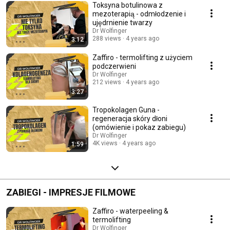
Toksyna botulinowa z
mezoterapią - odmłodzenie i
ujędrnienie twarzy
Dr Wolfinger
288 views
4 years ago
3:12
Zaffiro - termolifting z użyciem
podczerwieni
Dr Wolfinger
212 views
4 years ago
3:27
Tropokolagen Guna -
regeneracja skóry dłoni
(omówienie i pokaz zabiegu)
Dr Wolfinger
4K views
4 years ago
1:59
ZABIEGI - IMPRESJE FILMOWE
Zaffiro - waterpeeling &
termolifting
Dr Wolfinger