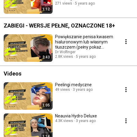
271 views
5 years ago
1:12
ZABIEGI - WERSJE PEŁNE, OZNACZONE 18+
Powiększanie penisa kwasem
hialuronowym lub własnym
tłuszczem (pełny pokaz
zabiegu z omówieniem)
Dr Wolfinger
2.8K views
5 years ago
3:43
Videos
Peelingi medyczne
49 views
3 years ago
1:05
Neauvia Hydro Deluxe
4.3K views
3 years ago
1:14