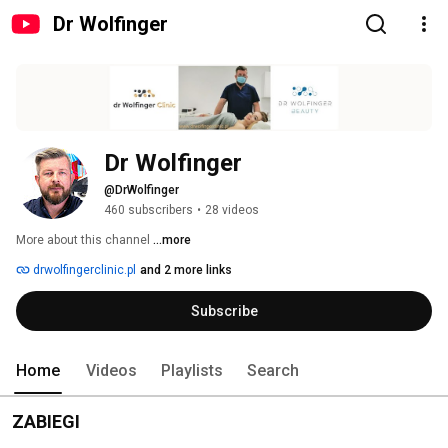
Dr Wolfinger
Dr Wolfinger
@DrWolfinger
460 subscribers
•
28 videos
More about this channel
...more
drwolfingerclinic.pl
and 2 more links
Subscribe
Home
Videos
Playlists
Search
ZABIEGI