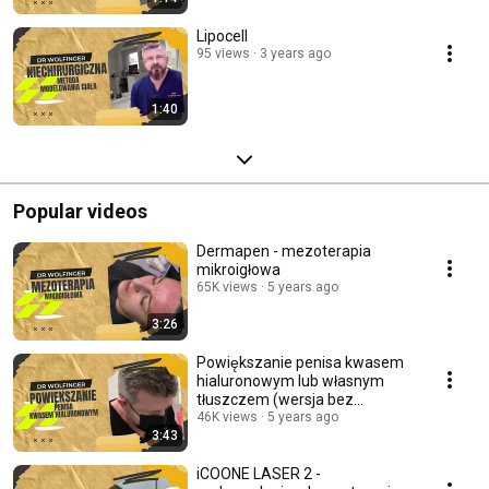
Lipocell
95 views
3 years ago
1:40
Popular videos
Dermapen - mezoterapia
mikroigłowa
65K views
5 years ago
3:26
Powiększanie penisa kwasem
hialuronowym lub własnym
tłuszczem (wersja bez
konieczności logowania)
46K views
5 years ago
3:43
iCOONE LASER 2 -