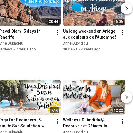
30:44
46:06
ravel Diary: 5 days in 
Un long weekend en Ariège 
Tenerife
aux couleurs de l'Automne !
Anne Dubndidu
Anne Dubndidu
7K views
•
4 years ago
3K views
•
4 years ago
7:16
12:22
Yoga for Beginners: 5-
Wellness Dubndidu🍃: 
Minute Sun Salutation ☀️
Découvrir et Débuter la 
Méditation
Anne Dubndidu
Anne Dubndidu