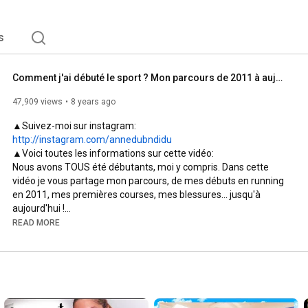
s
Comment j'ai débuté le sport ? Mon parcours de 2011 à aujourd'hui
47,909 views
8 years ago
▲Suivez-moi sur instagram: 
http://instagram.com/annedubndidu
▲Voici toutes les informations sur cette vidéo:

Nous avons TOUS été débutants, moi y compris. Dans cette 
vidéo je vous partage mon parcours, de mes débuts en running 
en 2011, mes premières courses, mes blessures... jusqu'à 
aujourd'hui !

READ MORE
RDV: sur le blog pour lire le bilan de 2017/2018 suite à ma 
http://www.annedubndidu.com/2018/07/e...
Les articles cités dans la vidéo:

- Mes débuts en course à pied 