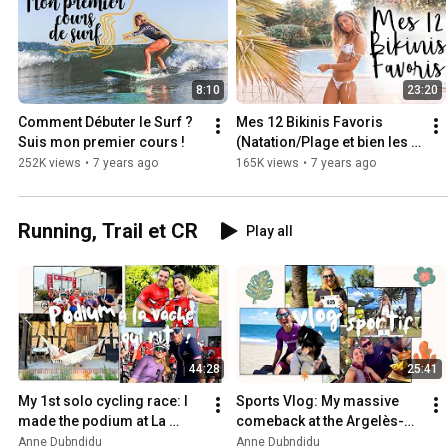
8:10
23:20
Comment Débuter le Surf ? 
Mes 12 Bikinis Favoris 
Suis mon premier cours !
(Natation/Plage et bien les 
choisir) 🌴
252K views
•
7 years ago
165K views
•
7 years ago
Running, Trail et CR
Play all
44:28
25:41
My 1st solo cycling race: I 
Sports Vlog: My massive 
made the podium at La 
comeback at the Argelès-
Vache Qui Rit
sur-Mer triathlon to finish... 
Anne Dubndidu
Anne Dubndidu