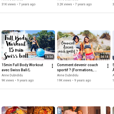
31K views
•
7 years ago
3.2K views
•
7 years ago
16:54
34:14
15min Full Body Workout 
Comment devenir coach 
avec Swiss Ball💪
sportif ? (Formations, 
À
STAPS, Entrainement...)
Anne Dubndidu
Anne Dubndidu
9K views
•
9 years ago
19K views
•
9 years ago