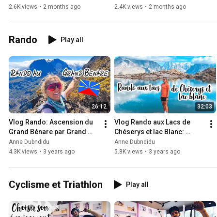
4th!
2.6K views
•
2 months ago
2.4K views
•
2 months ago
Rando
Play all
26:12
32:03
Vlog Rando: Ascension du 
Vlog Rando aux Lacs de 
Grand Bénare par Grand 
Chéserys et lac Blanc: 
Bord et retour par La 
Rencontres incroyables de 
Anne Dubndidu
Anne Dubndidu
Glacière
Bouquetins
4.3K views
•
3 years ago
5.8K views
•
3 years ago
Cyclisme et Triathlon
Play all