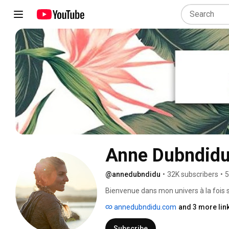
Anne Dubndid
@annedubndidu
•
32K subscribers
•
5
Bienvenue dans mon univers à la fois spor
féministe, ensoleillé... 
annedubndidu.com
and 3 more lin
Subscribe