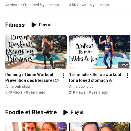
4K views
•
Streamed 5 years ago
3.5K views
•
6 years ago
Fitness
Play all
19:58
17:52
Running / 15min Workout: 
15-minute killer ab workout 
Prévention des Blessures😉
for a toned stomach 💪
Anne Dubndidu
Anne Dubndidu
6.4K views
•
8 years ago
21K views
•
9 years ago
Foodie et Bien-être
Play all