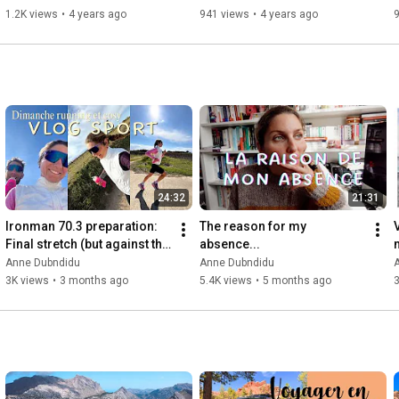
1.2K views
•
4 years ago
941 views
•
4 years ago
24:32
21:31
Ironman 70.3 preparation: 
The reason for my 
Final stretch (but against the 
absence...
wind)
o
Anne Dubndidu
Anne Dubndidu
3K views
•
3 months ago
5.4K views
•
5 months ago
3