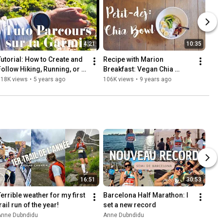
4:21
10:35
Tutorial: How to Create and 
Recipe with Marion 
Follow Hiking, Running, or 
Breakfast: Vegan Chia 
Trail Routes on Your Garmin 
Pudding/Bowl 😘
118K views
•
5 years ago
106K views
•
9 years ago
Watch
16:51
30:53
Terrible weather for my first 
Barcelona Half Marathon: I 
rail run of the year!
set a new record
Anne Dubndidu
Anne Dubndidu