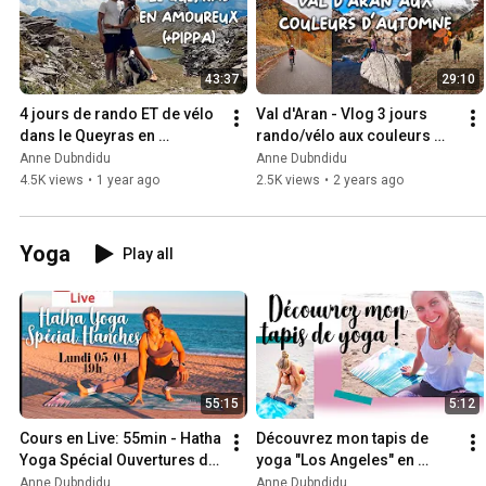
43:37
29:10
4 jours de rando ET de vélo 
Val d'Aran - Vlog 3 jours 
dans le Queyras en 
rando/vélo aux couleurs 
AMOUREUX
d'automne
Anne Dubndidu
Anne Dubndidu
4.5K views
•
1 year ago
2.5K views
•
2 years ago
Yoga
Play all
55:15
5:12
Cours en Live: 55min - Hatha 
Découvrez mon tapis de 
Yoga Spécial Ouvertures de 
yoga "Los Angeles" en 
Hanches
collaboration avec BAYA🌴 !
Anne Dubndidu
Anne Dubndidu