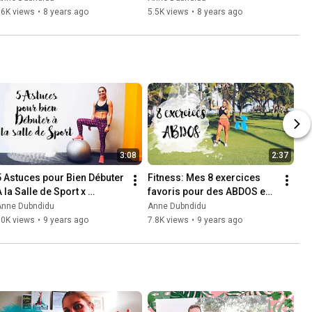
36K views
•
8 years ago
5.5K views
•
8 years ago
3:08
2:37
5 Astuces pour Bien Débuter 
Fitness: Mes 8 exercices 
 la Salle de Sport x 
favoris pour des ABDOS en 
Neoness 💪
béton 💪
Anne Dubndidu
Anne Dubndidu
10K views
•
9 years ago
7.8K views
•
9 years ago