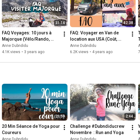
31:14
42:38
FAQ Voyages: 10 jours à 
FAQ: Voyager en Van de 
T
Majorque (Vélo/Rando, 
location aux USA (Coût, 
Transport, Logement...)
location, camper..)
Anne Dubndidu
Anne Dubndidu
4.1K views
•
3 years ago
6.2K views
•
4 years ago
21:59
2:44
20 Min Séance de Yoga pour 
Challenge #Dubndiducrew 
Coureurs
Novembre  : Run and Yoga
Anne Dubndidu
Anne Dubndidu