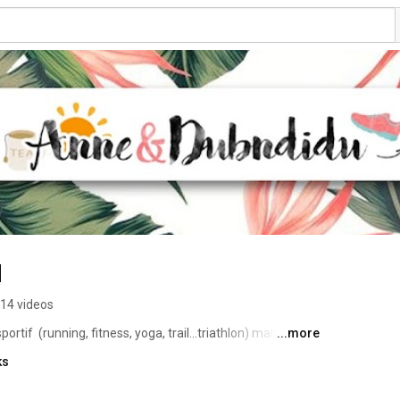
u
14 videos
tif  (running, fitness, yoga, trail...triathlon) mais aussi 
...more
ks