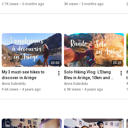
Contact:

2.7K views
•
3 months ago
3K views
•
3 months ago
2
annedubndidu@gmail.com
20:00
25:31
My 3 must-see hikes to 
Solo Hiking Vlog: L'Etang 
discover in Ariège
Bleu in Ariège, 10km and 
750m Elevation Gain
Anne Dubndidu
Anne Dubndidu
9.6K views
•
4 years ago
6.9K views
•
4 years ago