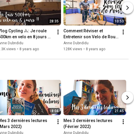
28:35
10:53
Vlog Cycling 🚴: Je roule 
Comment Réviser et 
500km en velo en 8 jours 
Entretenir son Velo de Route 
#Festive500 !
🚴 ?
Anne Dubndidu
Anne Dubndidu
.3K views
•
8 years ago
128K views
•
8 years ago
18:04
21:45
Mes 3 dernières lectures 
Mes 3 dernières lectures 
(Mars 2022)
(Février 2022)
Anne Dubndidu
Anne Dubndidu