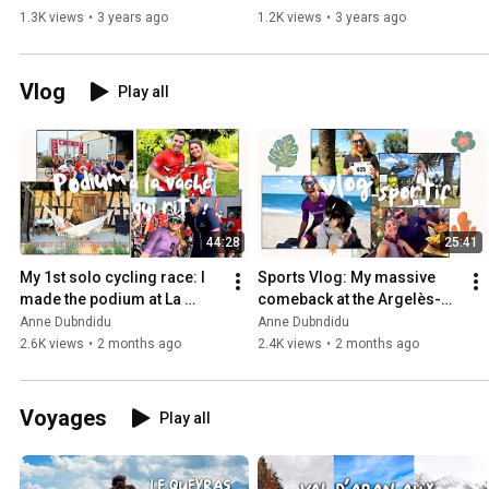
1.3K views
•
3 years ago
1.2K views
•
3 years ago
Vlog
Play all
44:28
25:41
My 1st solo cycling race: I 
Sports Vlog: My massive 
made the podium at La 
comeback at the Argelès-
Vache Qui Rit
sur-Mer triathlon to finish... 
Anne Dubndidu
Anne Dubndidu
4th!
2.6K views
•
2 months ago
2.4K views
•
2 months ago
Voyages
Play all