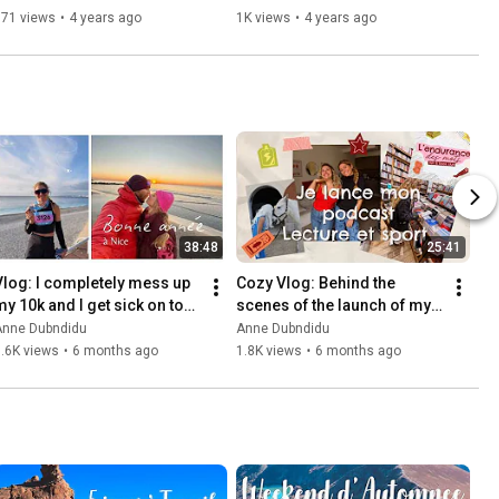
971 views
•
4 years ago
1K views
•
4 years ago
38:48
25:41
Vlog: I completely mess up 
Cozy Vlog: Behind the 
my 10k and I get sick on top 
scenes of the launch of my 
f it
new podcast
Anne Dubndidu
Anne Dubndidu
.6K views
•
6 months ago
1.8K views
•
6 months ago