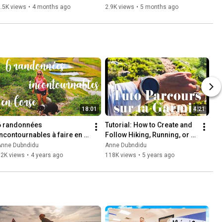
.5K views
•
4 months ago
2.9K views
•
5 months ago
18:01
4:21
6 randonnées 
Tutorial: How to Create and 
Incontournables à faire en 
Follow Hiking, Running, or 
Corse
Trail Routes on Your Garmin 
Anne Dubndidu
Anne Dubndidu
Watch
12K views
•
4 years ago
118K views
•
5 years ago