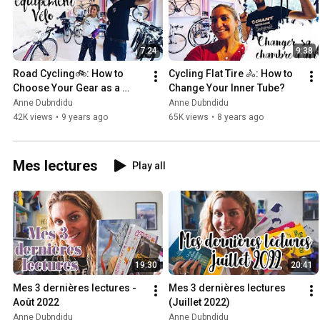
7:24
9:38
Road Cycling🚲: How to 
Cycling Flat Tire 🚴: How to 
Choose Your Gear as a 
Change Your Inner Tube?
Beginner
Anne Dubndidu
Anne Dubndidu
42K views
•
9 years ago
65K views
•
8 years ago
Mes lectures
Play all
19:30
20:41
Mes 3 dernières lectures - 
Mes 3 dernières lectures 
Août 2022
(Juillet 2022)
Anne Dubndidu
Anne Dubndidu