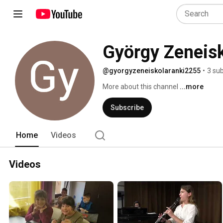
György Zeneisk
@gyorgyzeneiskolaranki2255
•
3 su
More about this channel
...more
Subscribe
Home
Videos
Videos