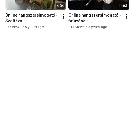
4:34
11:03
Online hangszersimogató - 
Online hangszersimogató - 
Szolfézs
fafúvósok
136 views
•
5 years ago
317 views
•
5 years ago