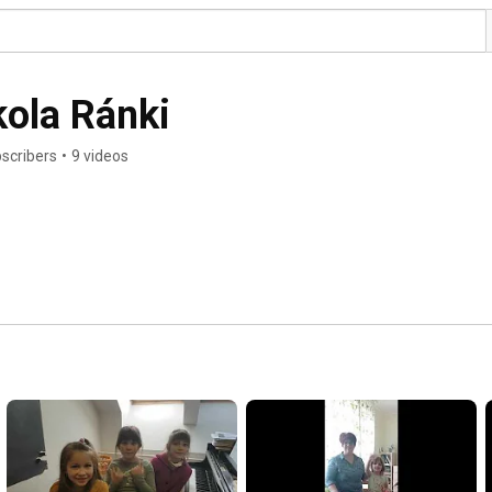
ola Ránki
bscribers
•
9 videos