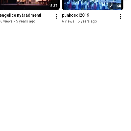
8:37
1:48
tengelice nyárádmenti
punkosdi2019
16 views
•
5 years ago
6 views
•
5 years ago