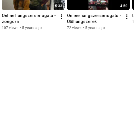
5:33
4:50
Online hangszersimogató - 
Online hangszersimogató - 
zongora
Ütőhangszerek
107 views
•
5 years ago
72 views
•
5 years ago