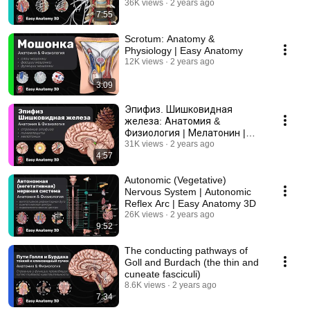
36K views
2 years ago
7:55
Scrotum: Anatomy &
Physiology | Easy Anatomy
12K views
2 years ago
3:09
Эпифиз. Шишковидная
железа: Анатомия &
Физиология | Мелатонин |
Easy Anatomy
31K views
2 years ago
4:57
Autonomic (Vegetative)
Nervous System | Autonomic
Reflex Arc | Easy Anatomy 3D
26K views
2 years ago
9:52
The conducting pathways of
Goll and Burdach (the thin and
cuneate fasciculi)
8.6K views
2 years ago
7:34