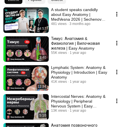
A student speaks candidly
about Easy Anatomy |
MedVesna 2026 | Sechenov
University
481 views
3 months ago
14:57
Тимус: Анатомия &
Физиология | Вилочковая
железа | Easy Anatomy
55K views
1 year ago
3:40
Lymphatic System: Anatomy &
Physiology | Introduction | Easy
Anatomy
41K views
1 year ago
11:34
Intercostal Nerves: Anatomy &
Physiology | Peripheral
Nervous System | Easy
Anatomy
13K views
1 year ago
5:10
Анатомия позвоночного