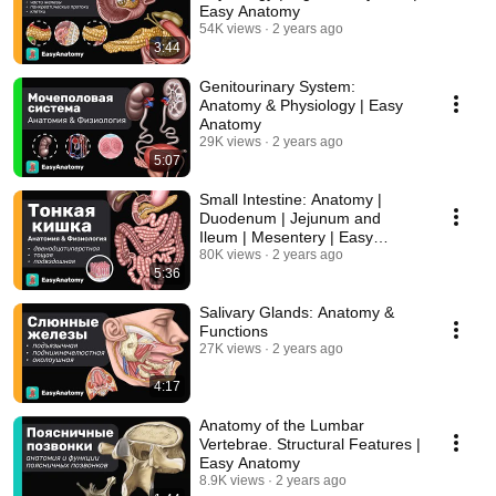
Easy Anatomy
54K views
2 years ago
3:44
Genitourinary System:
Anatomy & Physiology | Easy
Anatomy
29K views
2 years ago
5:07
Small Intestine: Anatomy |
Duodenum | Jejunum and
Ileum | Mesentery | Easy
Anatomy
80K views
2 years ago
5:36
Salivary Glands: Anatomy &
Functions
27K views
2 years ago
4:17
Anatomy of the Lumbar
Vertebrae. Structural Features |
Easy Anatomy
8.9K views
2 years ago