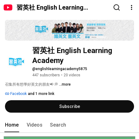
習英社 English Learning
Academy
習英社 English Learning 
Academy
@englishlearningacademy5875
447 subscribers
•
20 videos
召集所有想學好英文的朋友📢 💭 
...more
Facebook
and 1 more link
Subscribe
Home
Videos
Search