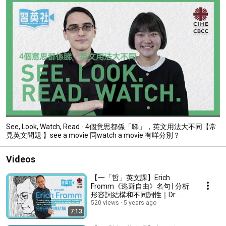
See, Look, Watch, Read - 4個意思都係「睇」，英文用法大不同【常
見英文問題 】see a movie 同watch a movie 有咩分別？
Videos
【一「哲」英文課】Erich
Fromm《逃避自由》名句 | 分析
形容詞結構和不同詞性｜Dr.
Roger Lee
520 views
5 years ago
7:13