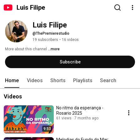
Luis Filipe
Luis Filipe
@ThePremierestudio
19 subscribers
•
16 videos
More about this channel
...more
Subscribe
Home
Videos
Shorts
Playlists
Search
Videos
No ritmo da esperança -
Rosario 2025
61 views
7 months ago
9:53
Melodias do Fundo do Mar: