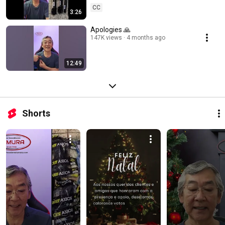
CC
3:26
Apologies 🙏
147K views
4 months ago
12:49
Shorts