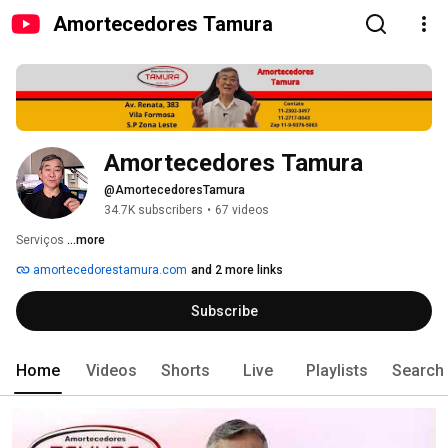
Amortecedores Tamura
Amortecedores Tamura
@AmortecedoresTamura
34.7K subscribers
•
67 videos
Serviços 
...more
amortecedorestamura.com
and 2 more links
Subscribe
Home
Videos
Shorts
Live
Playlists
Search