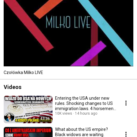
jestem prawnikiem, dziennikarzem oraz doktorem etyki. Mam zaszczyt 
prowadzić dla Państwa ten program, Milko Live. 
Czołówka Milko LIVE
Videos
Entering the USA under new
rules. Shocking changes to US
immigration laws. 4 horsemen
of the right.
10K views
14 hours ago
43:36
What about the US empire?
Black widows are waiting.