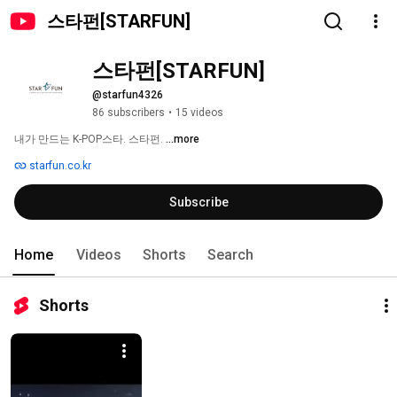
스타펀[STARFUN]
스타펀[STARFUN]
@starfun4326
86 subscribers
•
15 videos
내가 만드는 K-POP스타. 스타펀. 
...more
starfun.co.kr
Subscribe
Home
Videos
Shorts
Search
Shorts