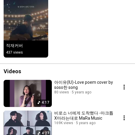
적재커버
437 views
Videos
아이유(IU)-Love poem cover by
soso한 song
80 views
5 years ago
4:17
비로소 너에게 도착했다 -마크튭
X마라는대로 MaRa Music
169K views
5 years ago
4:27