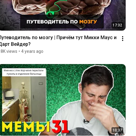
17:32
Путеводитель по мозгу | Причём тут Микки Маус и 
Дарт Вейдер?
18K views
•
4 years ago
10:37