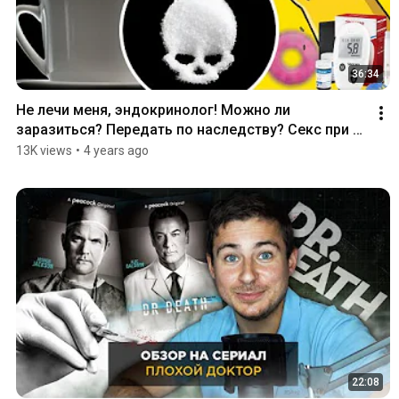
36:34
Не лечи меня, эндокринолог! Можно ли 
заразиться? Передать по наследству? Секс при 
диабете
13K views
•
4 years ago
22:08