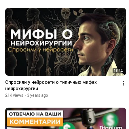
18:42
Спросили у нейросети о типичных мифах 
нейрохирургии
21K views
•
3 years ago