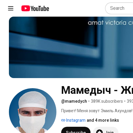
Мамедыч - Жи
@mamedych
•
389K subscribers
•
393
Привет! Меня зовут Эмиль Ахундов!
нейрохирург из Волгограда и это м
Instagram
and 4 more links
моменты из жизни врачей, сложные 
борьбы с болезнями, а также новые
Subscribe
Join