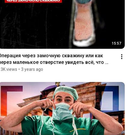
15:57
Операция через замочную скважину или как 
через маленькое отверстие увидеть всё, что 
скрыто
13K views
•
3 years ago