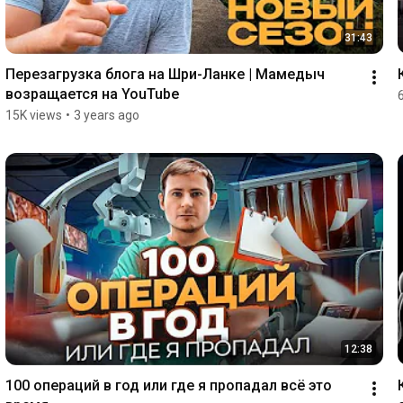
31:43
Перезагрузка блога на Шри-Ланке | Мамедыч 
возращается на YouTube
15K views
•
3 years ago
12:38
100 операций в год или где я пропадал всё это 