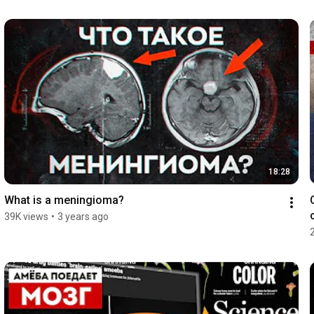
18:28
What is a meningioma?
39K views
•
3 years ago