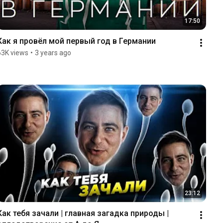
17:50
Как я провёл мой первый год в Германии
63K views
•
3 years ago
23:12
Как тебя зачали | главная загадка природы | 