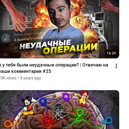
16:29
А у тебя были неудачные операции? | Отвечаю на 
ваши комментарии #25
33K views
•
4 years ago