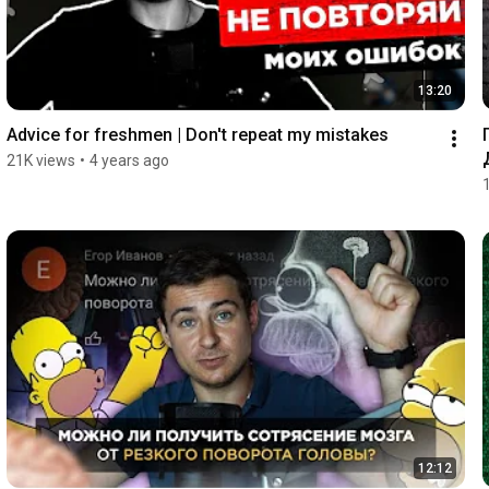
13:20
Advice for freshmen | Don't repeat my mistakes
21K views
•
4 years ago
12:12