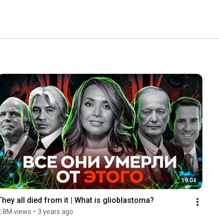
19:04
They all died from it | What is glioblastoma?
2.8M views
•
3 years ago