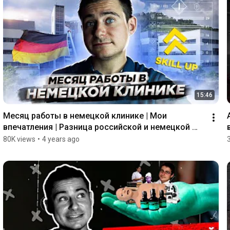
15:46
Месяц работы в немецкой клинике | Мои 
впечатления | Разница российской и немецкой 
медицины
80K views
•
4 years ago