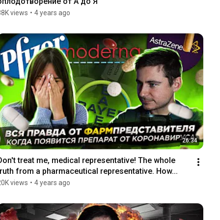
оплодотворение от А до Я
38K views
•
4 years ago
26:34
Don't treat me, medical representative! The whole 
truth from a pharmaceutical representative. How...
20K views
•
4 years ago