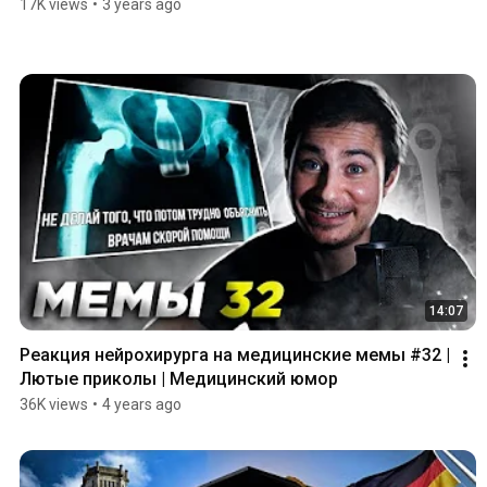
17K views
•
3 years ago
14:07
Реакция нейрохирурга на медицинские мемы #32 | 
Лютые приколы | Медицинский юмор
36K views
•
4 years ago