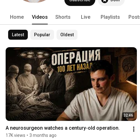
Home
Videos
Shorts
Live
Playlists
Post
Latest
Popular
Oldest
32:46
A neurosurgeon watches a century-old operation.
17K views
•
3 months ago