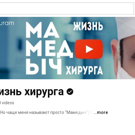
знь хирурга
 videos
 Но чаще меня называют просто "Мамедыч") Я 
...more
ой еженедельный влог. Здесь ты увидишь интересные 
операции, лайфхаки для сохранения здоровья и 
 технологии в области здравоохранения. 