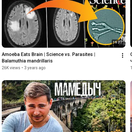
19:07
Amoeba Eats Brain | Science vs. Parasites | 
Balamuthia mandrillaris
26K views
•
3 years ago