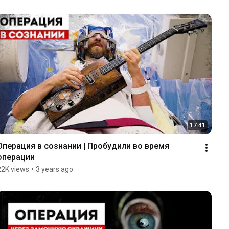
17:41
Операция в сознании | Пробудили во время 
операции
22K views
•
3 years ago