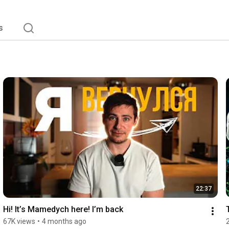
s
22:37
Hi! It’s Mamedych here! I’m back
67K views
•
4 months ago